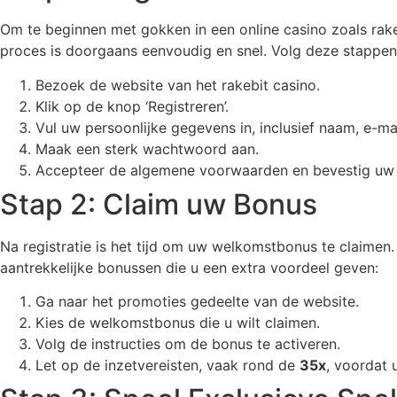
Om te beginnen met gokken in een online casino zoals rakebi
proces is doorgaans eenvoudig en snel. Volg deze stappen
Bezoek de website van het rakebit casino.
Klik op de knop ‘Registreren’.
Vul uw persoonlijke gegevens in, inclusief naam, e-m
Maak een sterk wachtwoord aan.
Accepteer de algemene voorwaarden en bevestig uw re
Stap 2: Claim uw Bonus
Na registratie is het tijd om uw welkomstbonus te claimen.
aantrekkelijke bonussen die u een extra voordeel geven:
Ga naar het promoties gedeelte van de website.
Kies de welkomstbonus die u wilt claimen.
Volg de instructies om de bonus te activeren.
Let op de inzetvereisten, vaak rond de
35x
, voordat