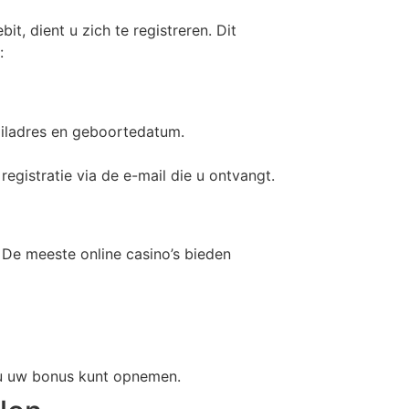
t, dient u zich te registreren. Dit
:
ailadres en geboortedatum.
gistratie via de e-mail die u ontvangt.
 De meeste online casino’s bieden
 u uw bonus kunt opnemen.