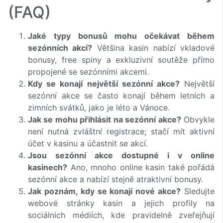
(FAQ)
Jaké typy bonusů mohu očekávat během
sezónních akcí?
Většina kasin nabízí vkladové
bonusy, free spiny a exkluzivní soutěže přímo
propojené se sezónními akcemi.
Kdy se konají největší sezónní akce?
Největší
sezónní akce se často konají během letních a
zimních svátků, jako je léto a Vánoce.
Jak se mohu přihlásit na sezónní akce?
Obvykle
není nutná zvláštní registrace; stačí mít aktivní
účet v kasinu a účastnit se akcí.
Jsou sezónní akce dostupné i v online
kasinech?
Ano, mnoho online kasin také pořádá
sezónní akce a nabízí stejně atraktivní bonusy.
Jak poznám, kdy se konají nové akce?
Sledujte
webové stránky kasin a jejich profily na
sociálních médiích, kde pravidelně zveřejňují