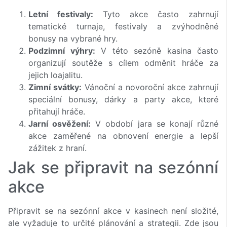
Letní festivaly:
Tyto akce často zahrnují
tematické turnaje, festivaly a zvýhodněné
bonusy na vybrané hry.
Podzimní výhry:
V této sezóně kasina často
organizují soutěže s cílem odměnit hráče za
jejich loajalitu.
Zimní svátky:
Vánoční a novoroční akce zahrnují
speciální bonusy, dárky a party akce, které
přitahují hráče.
Jarní osvěžení:
V období jara se konají různé
akce zaměřené na obnovení energie a lepší
zážitek z hraní.
Jak se připravit na sezónní
akce
Připravit se na sezónní akce v kasinech není složité,
ale vyžaduje to určité plánování a strategii. Zde jsou