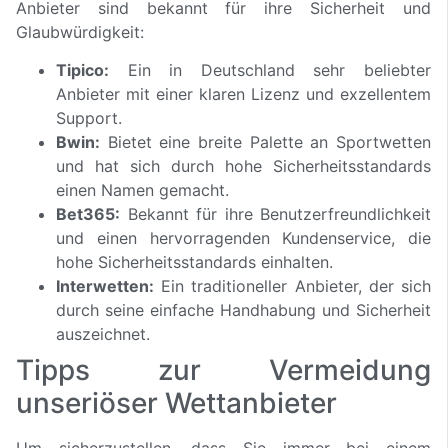
Anbieter sind bekannt für ihre Sicherheit und
Glaubwürdigkeit:
Tipico:
Ein in Deutschland sehr beliebter
Anbieter mit einer klaren Lizenz und exzellentem
Support.
Bwin:
Bietet eine breite Palette an Sportwetten
und hat sich durch hohe Sicherheitsstandards
einen Namen gemacht.
Bet365:
Bekannt für ihre Benutzerfreundlichkeit
und einen hervorragenden Kundenservice, die
hohe Sicherheitsstandards einhalten.
Interwetten:
Ein traditioneller Anbieter, der sich
durch seine einfache Handhabung und Sicherheit
auszeichnet.
Tipps zur Vermeidung
unseriöser Wettanbieter