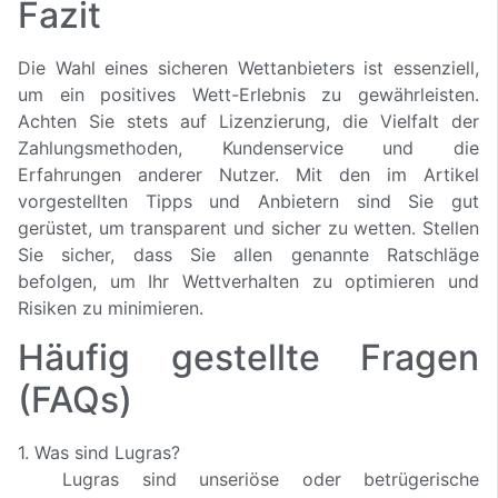
Fazit
Die Wahl eines sicheren Wettanbieters ist essenziell,
um ein positives Wett-Erlebnis zu gewährleisten.
Achten Sie stets auf Lizenzierung, die Vielfalt der
Zahlungsmethoden, Kundenservice und die
Erfahrungen anderer Nutzer. Mit den im Artikel
vorgestellten Tipps und Anbietern sind Sie gut
gerüstet, um transparent und sicher zu wetten. Stellen
Sie sicher, dass Sie allen genannte Ratschläge
befolgen, um Ihr Wettverhalten zu optimieren und
Risiken zu minimieren.
Häufig gestellte Fragen
(FAQs)
1. Was sind Lugras?
Lugras sind unseriöse oder betrügerische