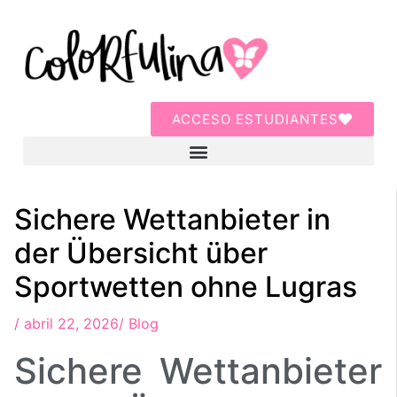
ACCESO ESTUDIANTES
Sichere Wettanbieter in
der Übersicht über
Sportwetten ohne Lugras
/
abril 22, 2026
/
Blog
Sichere Wettanbieter