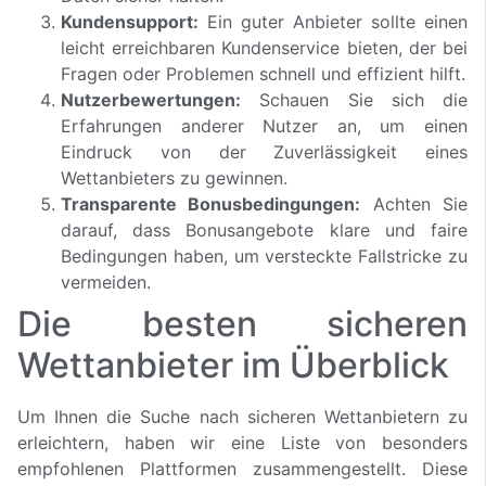
Kundensupport:
Ein guter Anbieter sollte einen
leicht erreichbaren Kundenservice bieten, der bei
Fragen oder Problemen schnell und effizient hilft.
Nutzerbewertungen:
Schauen Sie sich die
Erfahrungen anderer Nutzer an, um einen
Eindruck von der Zuverlässigkeit eines
Wettanbieters zu gewinnen.
Transparente Bonusbedingungen:
Achten Sie
darauf, dass Bonusangebote klare und faire
Bedingungen haben, um versteckte Fallstricke zu
vermeiden.
Die besten sicheren
Wettanbieter im Überblick
Um Ihnen die Suche nach sicheren Wettanbietern zu
erleichtern, haben wir eine Liste von besonders
empfohlenen Plattformen zusammengestellt. Diese