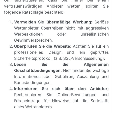
Um sicherzustellen, dass Sie immer bei einem
vertrauenswürdigen Anbieter wetten, sollten Sie
folgende Ratschläge beachten:
Vermeiden Sie übermäßige Werbung:
Seriöse
Wettanbieter übertreiben nicht mit aggressiven
Werbeaktionen oder unrealistischen
Gewinnversprechen.
Überprüfen Sie die Website:
Achten Sie auf ein
professionelles Design und ein geprüftes
Sicherheitsprotokoll (z.B. SSL-Verschlüsselung).
Lesen Sie die Allgemeinen
Geschäftsbedingungen:
Hier finden Sie wichtige
Informationen über Gebühren, Auszahlung und
Bonusbedingungen.
Informieren Sie sich über den Anbieter:
Recherchieren Sie Online-Bewertungen und
Foreneinträge für Hinweise auf die Seriosität
eines Wettanbieters.