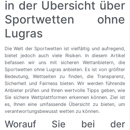
in der Übersicht über
Sportwetten ohne
Lugras
Die Welt der Sportwetten ist vielfältig und aufregend,
bietet jedoch auch viele Risiken. In diesem Artikel
befassen wir uns mit sicheren Wettanbietern, die
Sportwetten ohne Lugras anbieten. Es ist von größter
Bedeutung, Wettseiten zu finden, die Transparenz,
Sicherheit und Fairness bieten. Wir werden führende
Anbieter prüfen und Ihnen wertvolle Tipps geben, wie
Sie sichere Wettplattformen erkennen können. Ziel ist
es, Ihnen eine umfassende Übersicht zu bieten, um
verantwortungsbewusst wetten zu können.
Worauf Sie bei der