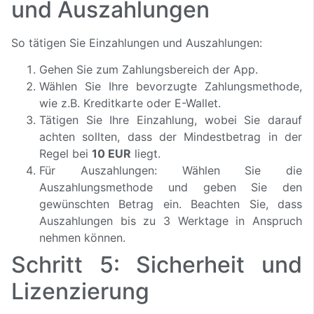
und Auszahlungen
So tätigen Sie Einzahlungen und Auszahlungen:
Gehen Sie zum Zahlungsbereich der App.
Wählen Sie Ihre bevorzugte Zahlungsmethode,
wie z.B. Kreditkarte oder E-Wallet.
Tätigen Sie Ihre Einzahlung, wobei Sie darauf
achten sollten, dass der Mindestbetrag in der
Regel bei
10 EUR
liegt.
Für Auszahlungen: Wählen Sie die
Auszahlungsmethode und geben Sie den
gewünschten Betrag ein. Beachten Sie, dass
Auszahlungen bis zu 3 Werktage in Anspruch
nehmen können.
Schritt 5: Sicherheit und
Lizenzierung