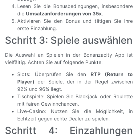
Lesen Sie die Bonusbedingungen, insbesondere
die
Umsatzanforderungen von 35x
.
Aktivieren Sie den Bonus und tätigen Sie Ihre
erste Einzahlung.
Schritt 3: Spiele auswählen
Die Auswahl an Spielen in der Bonanzacity App ist
vielfältig. Achten Sie auf folgende Punkte:
Slots: Überprüfen Sie den
RTP (Return to
Player)
der Spiele, der in der Regel zwischen
92% und 96% liegt.
Tischspiele: Spielen Sie Blackjack oder Roulette
mit fairen Gewinnchancen.
Live-Casino: Nutzen Sie die Möglichkeit, in
Echtzeit gegen echte Dealer zu spielen.
Schritt 4: Einzahlungen