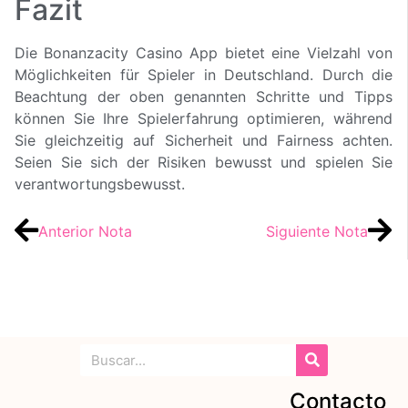
Fazit
Die Bonanzacity Casino App bietet eine Vielzahl von
Möglichkeiten für Spieler in Deutschland. Durch die
Beachtung der oben genannten Schritte und Tipps
können Sie Ihre Spielerfahrung optimieren, während
Sie gleichzeitig auf Sicherheit und Fairness achten.
Seien Sie sich der Risiken bewusst und spielen Sie
verantwortungsbewusst.
Anterior Nota
Siguiente Nota
Contacto