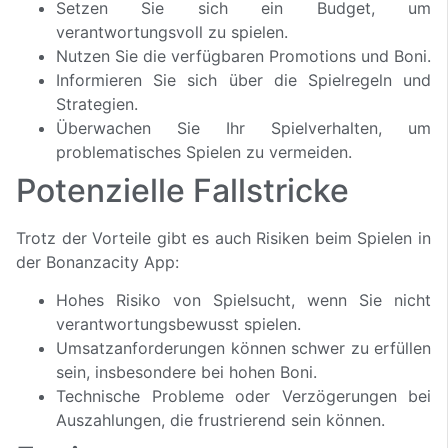
Setzen Sie sich ein Budget, um
verantwortungsvoll zu spielen.
Nutzen Sie die verfügbaren Promotions und Boni.
Informieren Sie sich über die Spielregeln und
Strategien.
Überwachen Sie Ihr Spielverhalten, um
problematisches Spielen zu vermeiden.
Potenzielle Fallstricke
Trotz der Vorteile gibt es auch Risiken beim Spielen in
der Bonanzacity App:
Hohes Risiko von Spielsucht, wenn Sie nicht
verantwortungsbewusst spielen.
Umsatzanforderungen können schwer zu erfüllen
sein, insbesondere bei hohen Boni.
Technische Probleme oder Verzögerungen bei
Auszahlungen, die frustrierend sein können.