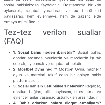
sosial bahisinizdən faydalanın. Dostlarınızla birlikdə
əylənərək, rəqabət yaradaraq və bu təcrübələri
paylaşaraq, həm əylənməyə, həm də qazanc əldə
etməyə mümkündür.
Tez-tez verilən suallar
(FAQ)
1. Sosial bahis nədən ibarətdir?
Sosial bahis,
dostlar arasında oyunlarda və mərclərdə iştirak
edərək, əylənmək və rəqabət etməkdir.
2. Mostbet Oyna nədir?
Mostbet Oyna, müxtəlif
oyun və mərcləri təklif edən bir onlayn bahis
platformasıdır.
3. Sosial bahisin üstünlükləri nələrdir?
Rəqabət,
dostluq bağları, bilik paylaşımı, stres atma və
əyləncəli anlar yaşamaq üstünlükləri arasındadır.
4. Bahis edərkən nələrə diqqət etməliyəm?