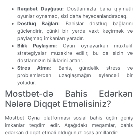
Rəqabət Duyğusu:
Dostlarınızla baha qiymətli
oyunlar oynamaq, sizi daha həyəcanlandıracaq.
Dostluq Bağları:
Bahislər dostluq bağlarını
gücləndirir, çünki bir yerdə vaxt keçirmək və
paylaşmaq imkanları yaradır.
Bilik Paylaşımı:
Oyun oynayarkən müxtəlif
strategiyalar müzakirə edilir, bu da sizin və
dostlarınızın biliklərini artırır.
Stres Atma:
Bahis, gündəlik stress və
problemlərdən uzaqlaşmağın əyləncəli bir
yoludur.
Mostbet-də Bahis Edərkən
Nələrə Diqqət Etməlisiniz?
Mostbet Oyna platforması sosial bahis üçün geniş
imkanlar təqdim edir. Aşağıdakı məqamlar, bahis
edərkən diqqət etməli olduğunuz əsas amillərdir: