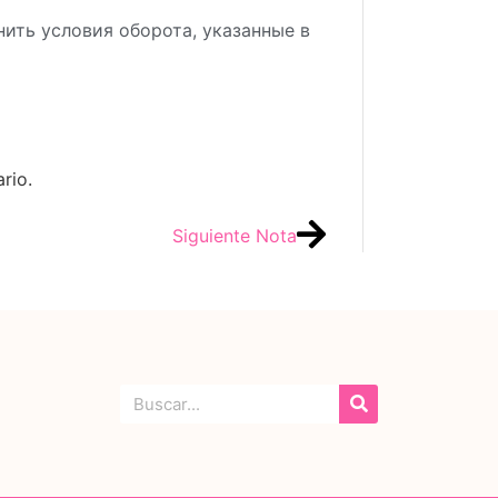
ить условия оборота, указанные в
rio.
Siguiente Nota