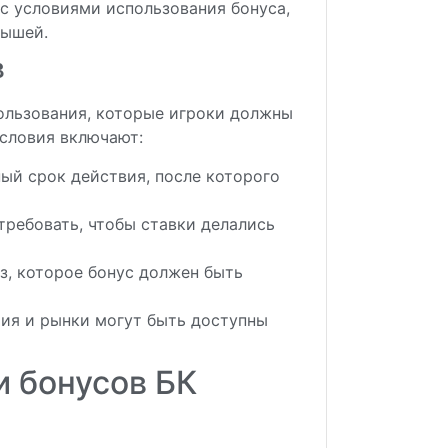
с условиями использования бонуса,
рышей.
в
ользования, которые игроки должны
условия включают:
й срок действия, после которого
ребовать, чтобы ставки делались
з, которое бонус должен быть
ия и рынки могут быть доступны
 бонусов БК