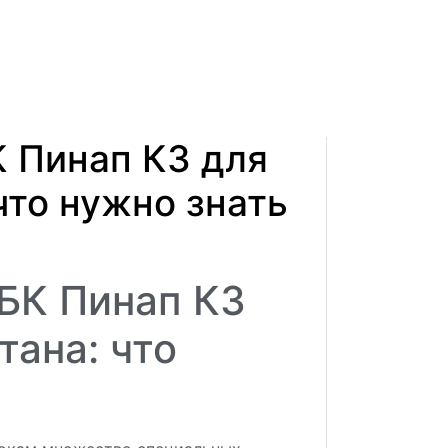
 Пинап КЗ для
что нужно знать
БК Пинап КЗ
тана: что