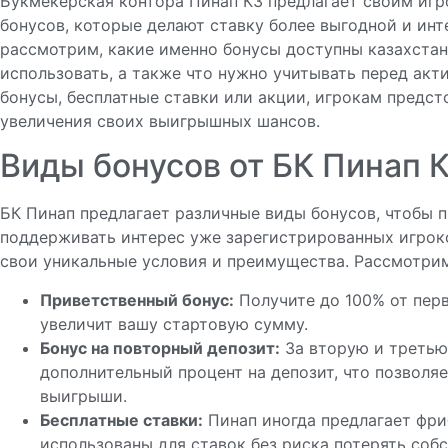
Букмекерская контора Пинап КЗ предлагает своим иг
бонусов, которые делают ставку более выгодной и инт
рассмотрим, какие именно бонусы доступны казахстан
использовать, а также что нужно учитывать перед акт
бонусы, бесплатные ставки или акции, игрокам предс
увеличения своих выигрышных шансов.
Виды бонусов от БК Пинап 
БК Пинап предлагает различные виды бонусов, чтобы 
поддерживать интерес уже зарегистрированных игрок
свои уникальные условия и преимущества. Рассмотрим
Приветственный бонус:
Получите до 100% от перв
увеличит вашу стартовую сумму.
Бонус на повторный депозит:
За вторую и третью
дополнительный процент на депозит, что позвол
выигрыши.
Бесплатные ставки:
Пинап иногда предлагает фри
использованы для ставок без риска потерять соб