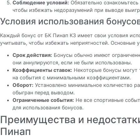
Соблюдение условий:
Обязательно ознакомьтесь 
чтобы избежать недоразумений при выводе выиг
Условия использования бонусо
Каждый бонус от БК Пинап КЗ имеет свои условия исп
учитывать, чтобы избежать неприятностей. Основные 
Срок действия:
Бонусы обычно имеют ограниченны
они аннулируются, если не были использованы.
Коэффициенты ставок:
Некоторые бонусы могут т
на события с минимальными коэффициентами.
Оборот:
Установлено минимальное количество ра
обыгран перед выводом.
Ограниченные события:
Не все спортивные событ
для использования бонусов.
Преимущества и недостатки
Пинап