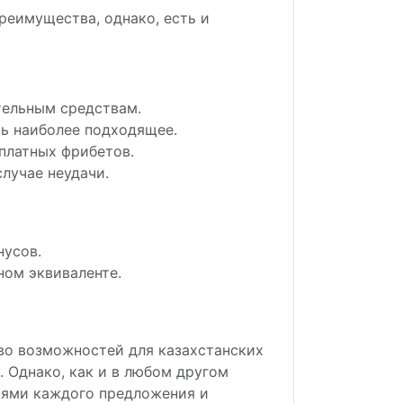
реимущества, однако, есть и
тельным средствам.
ть наиболее подходящее.
сплатных фрибетов.
лучае неудачи.
нусов.
ном эквиваленте.
во возможностей для казахстанских
 Однако, как и в любом другом
иями каждого предложения и