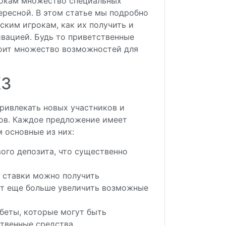
рокам множество специальных
ересной. В этом статье мы подробно
ским игрокам, как их получить и
ивацией. Будь то приветственные
тоит множество возможностей для
КЗ
привлекать новых участников и
ов. Каждое предложение имеет
 основные из них:
ого депозита, что существенно
 ставки можно получить
яет еще больше увеличить возможные
беты, которые могут быть
ственные средства.