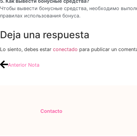
5. Как вывести бонусные средства?
Чтобы вывести бонусные средства, необходимо выполн
правилах использования бонуса.
Deja una respuesta
Lo siento, debes estar
conectado
para publicar un comenta
Anterior Nota
Contacto