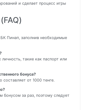
арований и сделает процесс игры
(FAQ)
 БК Пинап, заполнив необходимые
?
личность, такие как паспорт или
ственного бонуса?
 составляет от 1000 тенге.
но?
м бонусом за раз, поэтому следует