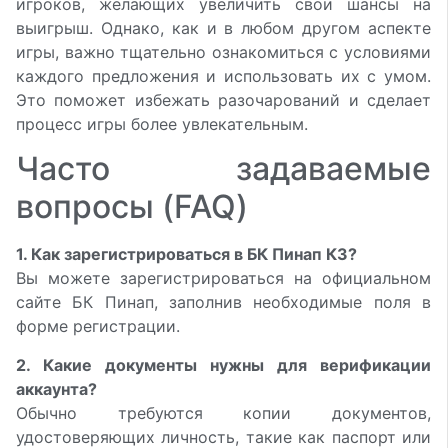
игроков, желающих увеличить свои шансы на
выигрыш. Однако, как и в любом другом аспекте
игры, важно тщательно ознакомиться с условиями
каждого предложения и использовать их с умом.
Это поможет избежать разочарований и сделает
процесс игры более увлекательным.
Часто задаваемые
вопросы (FAQ)
1. Как зарегистрироваться в БК Пинап КЗ?
Вы можете зарегистрироваться на официальном
сайте БК Пинап, заполнив необходимые поля в
форме регистрации.
2. Какие документы нужны для верификации
аккаунта?
Обычно требуются копии документов,
удостоверяющих личность, такие как паспорт или