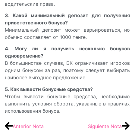
водительские права.
3. Какой минимальный депозит для получения
приветственного бонуса?
Минимальный депозит может варьироваться, но
обычно составляет от 1000 тенге.
4. Могу ли я получить несколько бонусов
одновременно?
В большинстве случаев, БК ограничивает игроков
одним бонусом за раз, поэтому следует выбирать
наиболее выгодное предложение.
5. Как вывести бонусные средства?
Чтобы вывести бонусные средства, необходимо
выполнить условия оборота, указанные в правилах
использования бонуса.
Anterior Nota
Siguiente Nota