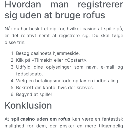
Hvordan man registrerer
sig uden at bruge rofus
Når du har besluttet dig for, hvilket casino at spille på,
er det relativt nemt at registrere sig. Du skal følge
disse trin:
Besøg casinoets hjemmeside.
Klik på «Tilmeld» eller «Opstart».
Udfyld dine oplysninger som navn, e-mail og
fødselsdato.
Vælg en betalingsmetode og lav en indbetaling.
Bekræft din konto, hvis der kræves.
Begynd at spille!
Konklusion
At
spil casino uden om rofus
kan være en fantastisk
mulighed for dem, der ønsker en mere tilgængelig