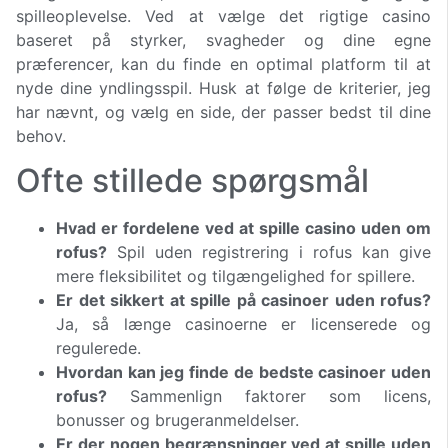
spilleoplevelse. Ved at vælge det rigtige casino
baseret på styrker, svagheder og dine egne
præferencer, kan du finde en optimal platform til at
nyde dine yndlingsspil. Husk at følge de kriterier, jeg
har nævnt, og vælg en side, der passer bedst til dine
behov.
Ofte stillede spørgsmål
Hvad er fordelene ved at spille casino uden om
rofus?
Spil uden registrering i rofus kan give
mere fleksibilitet og tilgængelighed for spillere.
Er det sikkert at spille på casinoer uden rofus?
Ja, så længe casinoerne er licenserede og
regulerede.
Hvordan kan jeg finde de bedste casinoer uden
rofus?
Sammenlign faktorer som licens,
bonusser og brugeranmeldelser.
Er der nogen begrænsninger ved at spille uden