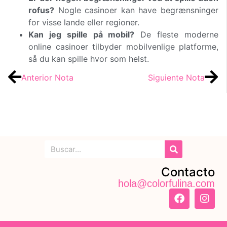
rofus?
Nogle casinoer kan have begrænsninger
for visse lande eller regioner.
Kan jeg spille på mobil?
De fleste moderne
online casinoer tilbyder mobilvenlige platforme,
så du kan spille hvor som helst.
Anterior Nota
Siguiente Nota
Contacto
hola@colorfulina.com