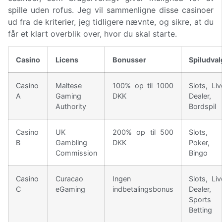
spille uden rofus. Jeg vil sammenligne disse casinoer
ud fra de kriterier, jeg tidligere nævnte, og sikre, at du
får et klart overblik over, hvor du skal starte.
Casino
Licens
Bonusser
Spiludval
Casino
Maltese
100% op til 1000
Slots, Liv
A
Gaming
DKK
Dealer,
Authority
Bordspil
Casino
UK
200% op til 500
Slots,
B
Gambling
DKK
Poker,
Commission
Bingo
Casino
Curacao
Ingen
Slots, Liv
C
eGaming
indbetalingsbonus
Dealer,
Sports
Betting