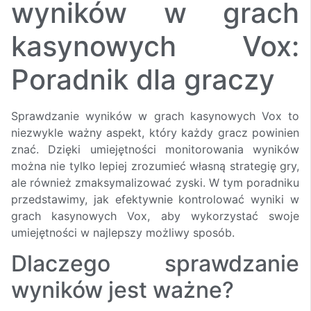
wyników w grach
kasynowych Vox:
Poradnik dla graczy
Sprawdzanie wyników w grach kasynowych Vox to
niezwykle ważny aspekt, który każdy gracz powinien
znać. Dzięki umiejętności monitorowania wyników
można nie tylko lepiej zrozumieć własną strategię gry,
ale również zmaksymalizować zyski. W tym poradniku
przedstawimy, jak efektywnie kontrolować wyniki w
grach kasynowych Vox, aby wykorzystać swoje
umiejętności w najlepszy możliwy sposób.
Dlaczego sprawdzanie
wyników jest ważne?