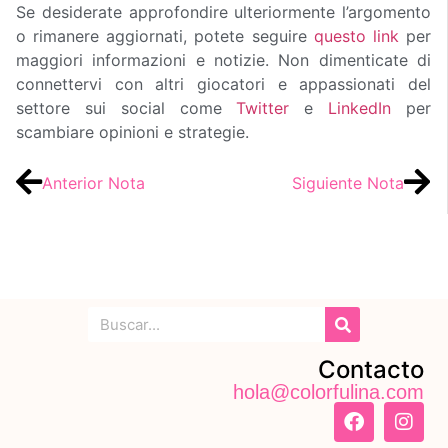
Se desiderate approfondire ulteriormente l’argomento
o rimanere aggiornati, potete seguire
questo link
per
maggiori informazioni e notizie. Non dimenticate di
connettervi con altri giocatori e appassionati del
settore sui social come
Twitter
e
LinkedIn
per
scambiare opinioni e strategie.
Anterior Nota
Siguiente Nota
Contacto
hola@colorfulina.com