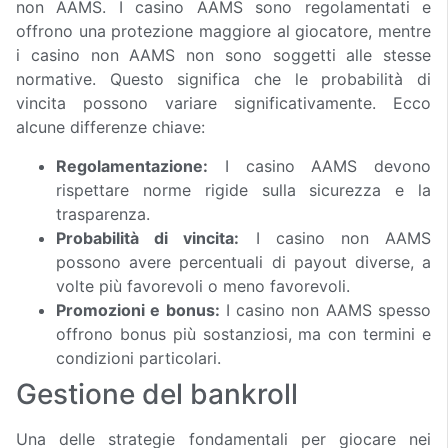
non AAMS. I casino AAMS sono regolamentati e
offrono una protezione maggiore al giocatore, mentre
i casino non AAMS non sono soggetti alle stesse
normative. Questo significa che le probabilità di
vincita possono variare significativamente. Ecco
alcune differenze chiave:
Regolamentazione:
I casino AAMS devono
rispettare norme rigide sulla sicurezza e la
trasparenza.
Probabilità di vincita:
I casino non AAMS
possono avere percentuali di payout diverse, a
volte più favorevoli o meno favorevoli.
Promozioni e bonus:
I casino non AAMS spesso
offrono bonus più sostanziosi, ma con termini e
condizioni particolari.
Gestione del bankroll
Una delle strategie fondamentali per giocare nei