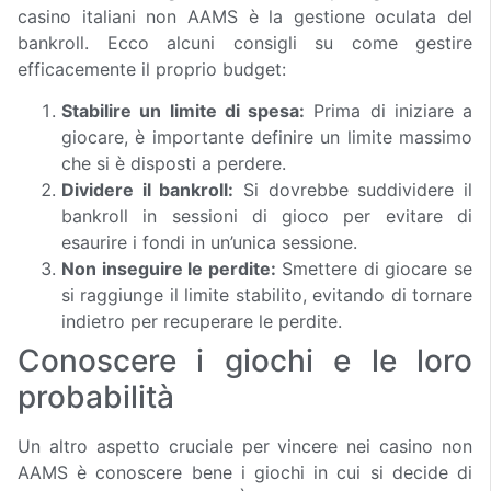
casino italiani non AAMS è la gestione oculata del
bankroll. Ecco alcuni consigli su come gestire
efficacemente il proprio budget:
Stabilire un limite di spesa:
Prima di iniziare a
giocare, è importante definire un limite massimo
che si è disposti a perdere.
Dividere il bankroll:
Si dovrebbe suddividere il
bankroll in sessioni di gioco per evitare di
esaurire i fondi in un’unica sessione.
Non inseguire le perdite:
Smettere di giocare se
si raggiunge il limite stabilito, evitando di tornare
indietro per recuperare le perdite.
Conoscere i giochi e le loro
probabilità
Un altro aspetto cruciale per vincere nei casino non
AAMS è conoscere bene i giochi in cui si decide di