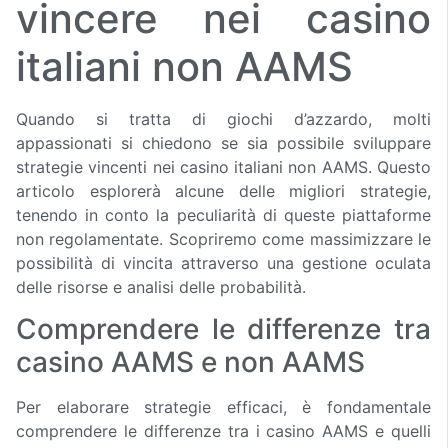
vincere nei casino
italiani non AAMS
Quando si tratta di giochi d’azzardo, molti
appassionati si chiedono se sia possibile sviluppare
strategie vincenti nei casino italiani non AAMS. Questo
articolo esplorerà alcune delle migliori strategie,
tenendo in conto la peculiarità di queste piattaforme
non regolamentate. Scopriremo come massimizzare le
possibilità di vincita attraverso una gestione oculata
delle risorse e analisi delle probabilità.
Comprendere le differenze tra
casino AAMS e non AAMS
Per elaborare strategie efficaci, è fondamentale
comprendere le differenze tra i casino AAMS e quelli