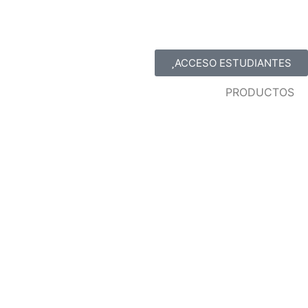
ACCESO ESTUDIANTES
PRODUCTOS