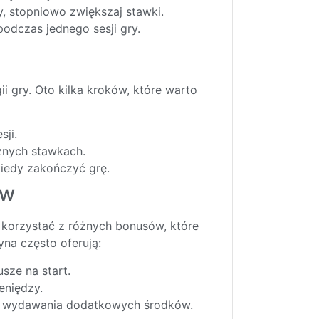
, stopniowo zwiększaj stawki.
podczas jednego sesji gry.
i gry. Oto kilka kroków, które warto
sji.
óżnych stawkach.
kiedy zakończyć grę.
ów
 korzystać z różnych bonusów, które
na często oferują:
sze na start.
eniędzy.
ez wydawania dodatkowych środków.