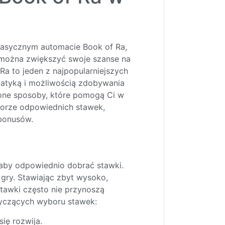
klasycznym automacie Book of Ra,
m można zwiększyć swoje szanse na
Ra to jeden z najpopularniejszych
matyką i możliwością zdobywania
one sposoby, które pomogą Ci w
borze odpowiednich stawek,
bonusów.
, aby odpowiednio dobrać stawki.
 gry. Stawiając zbyt wysoko,
stawki często nie przynoszą
tyczących wyboru stawek:
ię rozwija.