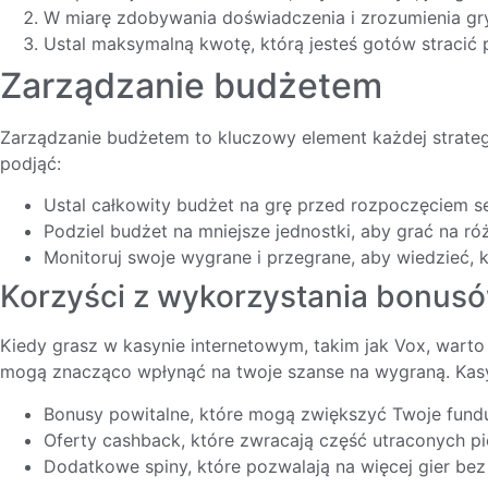
W miarę zdobywania doświadczenia i zrozumienia gry
Ustal maksymalną kwotę, którą jesteś gotów stracić 
Zarządzanie budżetem
Zarządzanie budżetem to kluczowy element każdej strategi
podjąć:
Ustal całkowity budżet na grę przed rozpoczęciem se
Podziel budżet na mniejsze jednostki, aby grać na r
Monitoruj swoje wygrane i przegrane, aby wiedzieć, 
Korzyści z wykorzystania bonus
Kiedy grasz w kasynie internetowym, takim jak Vox, warto
mogą znacząco wpłynąć na twoje szanse na wygraną. Kasy
Bonusy powitalne, które mogą zwiększyć Twoje fundu
Oferty cashback, które zwracają część utraconych pi
Dodatkowe spiny, które pozwalają na więcej gier b