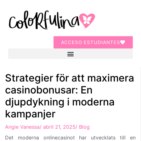
ACCESO ESTUDIANTES
Strategier för att maximera
casinobonusar: En
djupdykning i moderna
kampanjer
Angie Vanessa
/
abril 21, 2025
/
Blog
Det moderna onlinecasinot har utvecklats till en