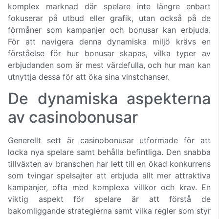
komplex marknad där spelare inte längre enbart
fokuserar på utbud eller grafik, utan också på de
förmåner som kampanjer och bonusar kan erbjuda.
För att navigera denna dynamiska miljö krävs en
förståelse för hur bonusar skapas, vilka typer av
erbjudanden som är mest värdefulla, och hur man kan
utnyttja dessa för att öka sina vinstchanser.
De dynamiska aspekterna
av casinobonusar
Generellt sett är casinobonusar utformade för att
locka nya spelare samt behålla befintliga. Den snabba
tillväxten av branschen har lett till en ökad konkurrens
som tvingar spelsajter att erbjuda allt mer attraktiva
kampanjer, ofta med komplexa villkor och krav. En
viktig aspekt för spelare är att förstå de
bakomliggande strategierna samt vilka regler som styr