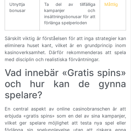
Utnyttja
Ta del av tillfälliga
Måttlig
bonusar
kampanjer och
insättningsbonusar för att
förlänga spelperioden
Särskilt viktig är förståelsen för att inga strategier kan
eliminera huset kant, vilket är en grundprincip inom
kasinoverksamhet. Därför rekommenderas att spela
med disciplin och realistiska förväntningar.
Vad innebär «Gratis spins»
och hur kan de gynna
spelare?
En central aspekt av online casinobranschen är att
erbjuda «gratis spins» som en del av sina kampanjer,
vilket ger spelare möjlighet att testa nya spel eller
förlänga sin spelupplevelse utan att riskera egna