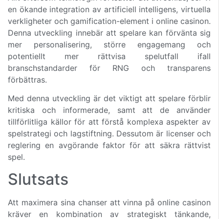
en ökande integration av artificiell intelligens, virtuella
verkligheter och gamification-element i online casinon.
Denna utveckling innebär att spelare kan förvänta sig
mer personalisering, större engagemang och
potentiellt mer rättvisa spelutfall ifall
branschstandarder för RNG och transparens
förbättras.
Med denna utveckling är det viktigt att spelare förblir
kritiska och informerade, samt att de använder
tillförlitliga källor för att förstå komplexa aspekter av
spelstrategi och lagstiftning. Dessutom är licenser och
reglering en avgörande faktor för att säkra rättvist
spel.
Slutsats
Att maximera sina chanser att vinna på online casinon
kräver en kombination av strategiskt tänkande,