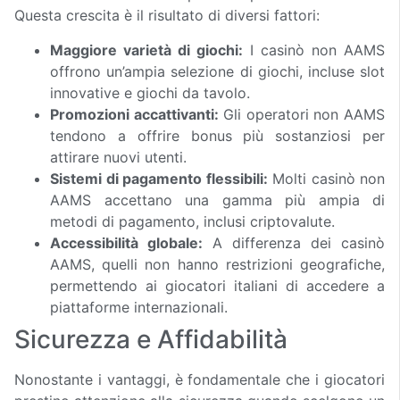
Questa crescita è il risultato di diversi fattori:
Maggiore varietà di giochi:
I casinò non AAMS
offrono un’ampia selezione di giochi, incluse slot
innovative e giochi da tavolo.
Promozioni accattivanti:
Gli operatori non AAMS
tendono a offrire bonus più sostanziosi per
attirare nuovi utenti.
Sistemi di pagamento flessibili:
Molti casinò non
AAMS accettano una gamma più ampia di
metodi di pagamento, inclusi criptovalute.
Accessibilità globale:
A differenza dei casinò
AAMS, quelli non hanno restrizioni geografiche,
permettendo ai giocatori italiani di accedere a
piattaforme internazionali.
Sicurezza e Affidabilità
Nonostante i vantaggi, è fondamentale che i giocatori