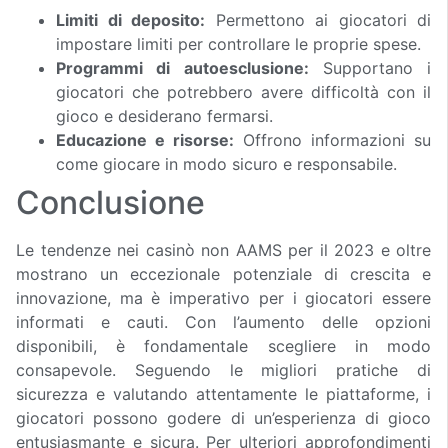
Limiti di deposito:
Permettono ai giocatori di
impostare limiti per controllare le proprie spese.
Programmi di autoesclusione:
Supportano i
giocatori che potrebbero avere difficoltà con il
gioco e desiderano fermarsi.
Educazione e risorse:
Offrono informazioni su
come giocare in modo sicuro e responsabile.
Conclusione
Le tendenze nei casinò non AAMS per il 2023 e oltre
mostrano un eccezionale potenziale di crescita e
innovazione, ma è imperativo per i giocatori essere
informati e cauti. Con l’aumento delle opzioni
disponibili, è fondamentale scegliere in modo
consapevole. Seguendo le migliori pratiche di
sicurezza e valutando attentamente le piattaforme, i
giocatori possono godere di un’esperienza di gioco
entusiasmante e sicura. Per ulteriori approfondimenti