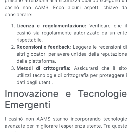
prestino attenzione alla sicurezza quando scelgono un
casinò non AAMS. Ecco alcuni aspetti chiave da
considerare:
Licenza e regolamentazione:
Verificare che il
casinò sia regolarmente autorizzato da un ente
rispettabile.
Recensioni e feedback:
Leggere le recensioni di
altri giocatori per avere un’idea della reputazione
della piattaforma.
Metodi di crittografia:
Assicurarsi che il sito
utilizzi tecnologie di crittografia per proteggere i
dati degli utenti.
Innovazione e Tecnologie
Emergenti
I casinò non AAMS stanno incorporando tecnologie
avanzate per migliorare l’esperienza utente. Tra queste