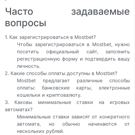
Часто задаваемые
вопросы
1. Как зарегистрироваться в Mostbet?
Чтобы зарегистрироваться в Mostbet, нужно
посетить официальный сайт, заполнить
регистрационную форму и подтвердить вашу
личность.
2. Какие способы оплаты доступны в Mostbet?
Mostbet предлагает различные способы
оплаты: банковские карты, электронные
кошельки и криптовалюту.
3. Каковы минимальные ставки на игровых
автоматах?
Минимальные ставки зависят от конкретного
автомата, но обычно начинаются от
нескольких рублей.