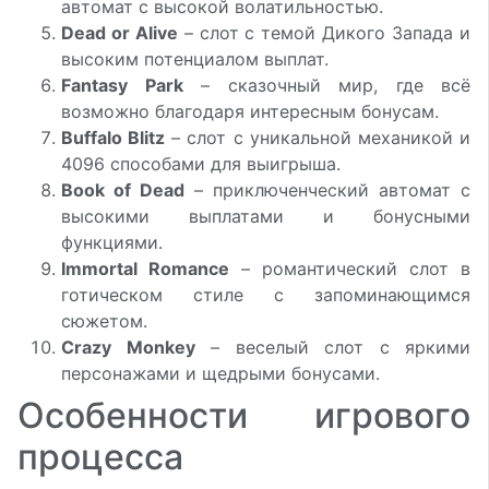
автомат с высокой волатильностью.
Dead or Alive
– слот с темой Дикого Запада и
высоким потенциалом выплат.
Fantasy Park
– сказочный мир, где всё
возможно благодаря интересным бонусам.
Buffalo Blitz
– слот с уникальной механикой и
4096 способами для выигрыша.
Book of Dead
– приключенческий автомат с
высокими выплатами и бонусными
функциями.
Immortal Romance
– романтический слот в
готическом стиле с запоминающимся
сюжетом.
Crazy Monkey
– веселый слот с яркими
персонажами и щедрыми бонусами.
Особенности игрового
процесса