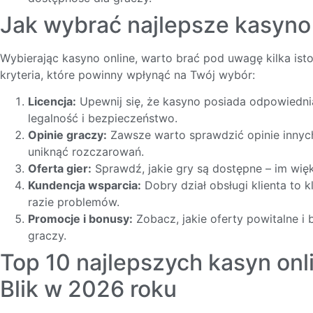
Jak wybrać najlepsze kasyno
Wybierając kasyno online, warto brać pod uwagę kilka ist
kryteria, które powinny wpłynąć na Twój wybór:
Licencja:
Upewnij się, że kasyno posiada odpowiednią
legalność i bezpieczeństwo.
Opinie graczy:
Zawsze warto sprawdzić opinie innyc
uniknąć rozczarowań.
Oferta gier:
Sprawdź, jakie gry są dostępne – im więk
Kundencja wsparcia:
Dobry dział obsługi klienta to
razie problemów.
Promocje i bonusy:
Zobacz, jakie oferty powitalne i
graczy.
Top 10 najlepszych kasyn onl
Blik w 2026 roku