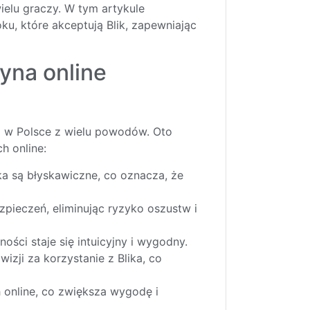
ielu graczy. W tym artykule
ku, które akceptują Blik, zapewniając
yna online
ci w Polsce z wielu powodów. Oto
h online:
a są błyskawiczne, co oznacza, że
pieczeń, eliminując ryzyko oszustw i
ności staje się intuicyjny i wygodny.
zji za korzystanie z Blika, co
 online, co zwiększa wygodę i