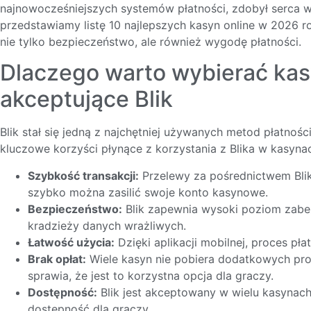
najnowocześniejszych systemów płatności, zdobył serca w
przedstawiamy listę 10 najlepszych kasyn online w 2026 ro
nie tylko bezpieczeństwo, ale również wygodę płatności.
Dlaczego warto wybierać kas
akceptujące Blik
Blik stał się jedną z najchętniej używanych metod płatnoś
kluczowe korzyści płynące z korzystania z Blika w kasynac
Szybkość transakcji:
Przelewy za pośrednictwem Blik
szybko można zasilić swoje konto kasynowe.
Bezpieczeństwo:
Blik zapewnia wysoki poziom zabez
kradzieży danych wrażliwych.
Łatwość użycia:
Dzięki aplikacji mobilnej, proces płat
Brak opłat:
Wiele kasyn nie pobiera dodatkowych prowi
sprawia, że jest to korzystna opcja dla graczy.
Dostępność:
Blik jest akceptowany w wielu kasynach
dostępność dla graczy.