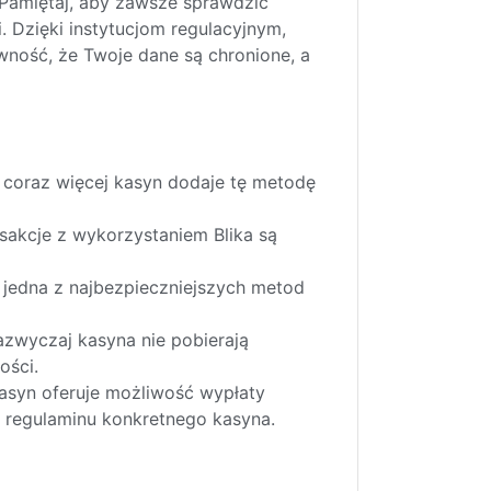
 Pamiętaj, aby zawsze sprawdzić
. Dzięki instytucjom regulacyjnym,
ewność, że Twoje dane są chronione, a
e coraz więcej kasyn dodaje tę metodę
sakcje z wykorzystaniem Blika są
o jedna z najbezpieczniejszych metod
zwyczaj kasyna nie pobierają
ości.
asyn oferuje możliwość wypłaty
i regulaminu konkretnego kasyna.