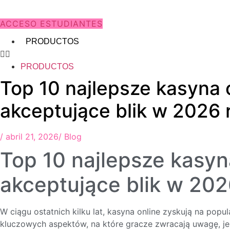
Ir
al
ACCESO ESTUDIANTES
contenido
PRODUCTOS
PRODUCTOS
Top 10 najlepsze kasyna 
akceptujące blik w 2026 
/
abril 21, 2026
/
Blog
Top 10 najlepsze kasyn
akceptujące blik w 202
W ciągu ostatnich kilku lat, kasyna online zyskują na popu
kluczowych aspektów, na które gracze zwracają uwagę, jest