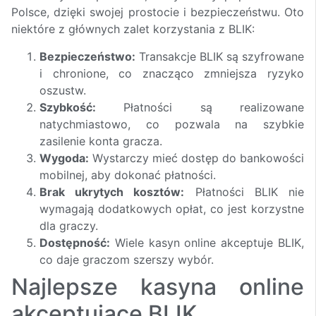
Polsce, dzięki swojej prostocie i bezpieczeństwu. Oto
niektóre z głównych zalet korzystania z BLIK:
Bezpieczeństwo:
Transakcje BLIK są szyfrowane
i chronione, co znacząco zmniejsza ryzyko
oszustw.
Szybkość:
Płatności są realizowane
natychmiastowo, co pozwala na szybkie
zasilenie konta gracza.
Wygoda:
Wystarczy mieć dostęp do bankowości
mobilnej, aby dokonać płatności.
Brak ukrytych kosztów:
Płatności BLIK nie
wymagają dodatkowych opłat, co jest korzystne
dla graczy.
Dostępność:
Wiele kasyn online akceptuje BLIK,
co daje graczom szerszy wybór.
Najlepsze kasyna online
akceptujące BLIK