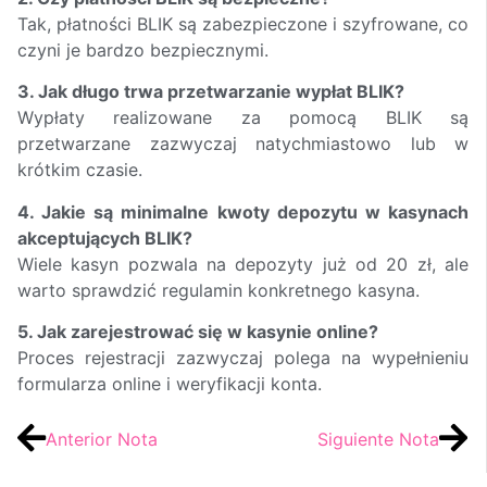
Tak, płatności BLIK są zabezpieczone i szyfrowane, co
czyni je bardzo bezpiecznymi.
3. Jak długo trwa przetwarzanie wypłat BLIK?
Wypłaty realizowane za pomocą BLIK są
przetwarzane zazwyczaj natychmiastowo lub w
krótkim czasie.
4. Jakie są minimalne kwoty depozytu w kasynach
akceptujących BLIK?
Wiele kasyn pozwala na depozyty już od 20 zł, ale
warto sprawdzić regulamin konkretnego kasyna.
5. Jak zarejestrować się w kasynie online?
Proces rejestracji zazwyczaj polega na wypełnieniu
formularza online i weryfikacji konta.
Anterior Nota
Siguiente Nota