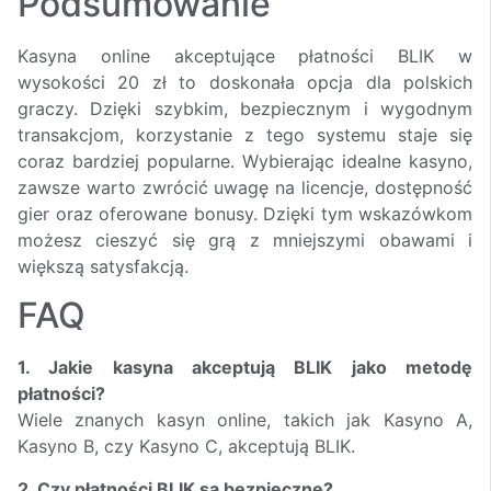
Podsumowanie
Kasyna online akceptujące płatności BLIK w
wysokości 20 zł to doskonała opcja dla polskich
graczy. Dzięki szybkim, bezpiecznym i wygodnym
transakcjom, korzystanie z tego systemu staje się
coraz bardziej popularne. Wybierając idealne kasyno,
zawsze warto zwrócić uwagę na licencje, dostępność
gier oraz oferowane bonusy. Dzięki tym wskazówkom
możesz cieszyć się grą z mniejszymi obawami i
większą satysfakcją.
FAQ
1. Jakie kasyna akceptują BLIK jako metodę
płatności?
Wiele znanych kasyn online, takich jak Kasyno A,
Kasyno B, czy Kasyno C, akceptują BLIK.
2. Czy płatności BLIK są bezpieczne?