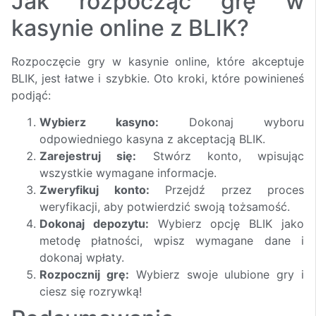
Jak rozpocząć grę w
kasynie online z BLIK?
Rozpoczęcie gry w kasynie online, które akceptuje
BLIK, jest łatwe i szybkie. Oto kroki, które powinieneś
podjąć:
Wybierz kasyno:
Dokonaj wyboru
odpowiedniego kasyna z akceptacją BLIK.
Zarejestruj się:
Stwórz konto, wpisując
wszystkie wymagane informacje.
Zweryfikuj konto:
Przejdź przez proces
weryfikacji, aby potwierdzić swoją tożsamość.
Dokonaj depozytu:
Wybierz opcję BLIK jako
metodę płatności, wpisz wymagane dane i
dokonaj wpłaty.
Rozpocznij grę:
Wybierz swoje ulubione gry i
ciesz się rozrywką!