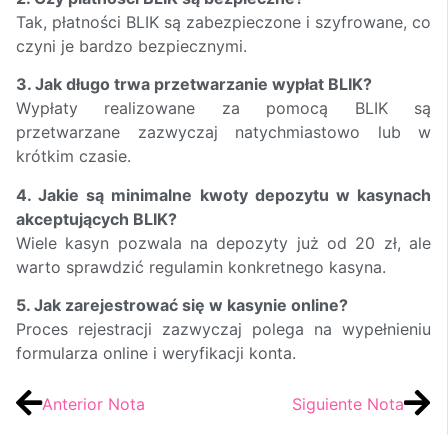
Tak, płatności BLIK są zabezpieczone i szyfrowane, co
czyni je bardzo bezpiecznymi.
3. Jak długo trwa przetwarzanie wypłat BLIK?
Wypłaty realizowane za pomocą BLIK są
przetwarzane zazwyczaj natychmiastowo lub w
krótkim czasie.
4. Jakie są minimalne kwoty depozytu w kasynach
akceptujących BLIK?
Wiele kasyn pozwala na depozyty już od 20 zł, ale
warto sprawdzić regulamin konkretnego kasyna.
5. Jak zarejestrować się w kasynie online?
Proces rejestracji zazwyczaj polega na wypełnieniu
formularza online i weryfikacji konta.
Anterior Nota
Siguiente Nota