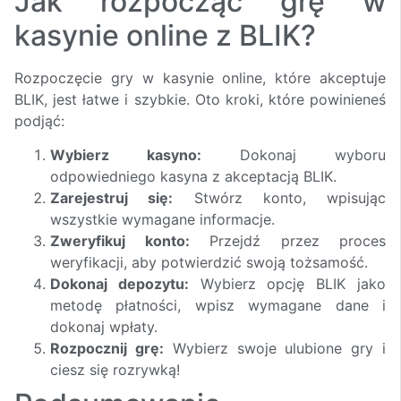
Jak rozpocząć grę w
kasynie online z BLIK?
Rozpoczęcie gry w kasynie online, które akceptuje
BLIK, jest łatwe i szybkie. Oto kroki, które powinieneś
podjąć:
Wybierz kasyno:
Dokonaj wyboru
odpowiedniego kasyna z akceptacją BLIK.
Zarejestruj się:
Stwórz konto, wpisując
wszystkie wymagane informacje.
Zweryfikuj konto:
Przejdź przez proces
weryfikacji, aby potwierdzić swoją tożsamość.
Dokonaj depozytu:
Wybierz opcję BLIK jako
metodę płatności, wpisz wymagane dane i
dokonaj wpłaty.
Rozpocznij grę:
Wybierz swoje ulubione gry i
ciesz się rozrywką!