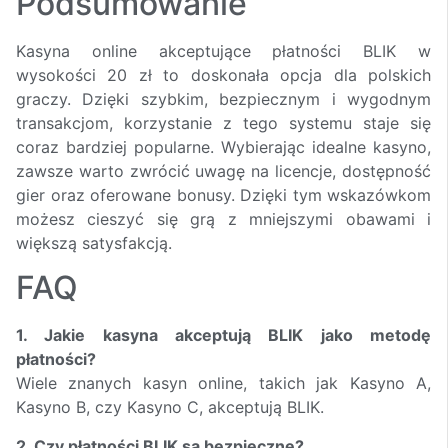
Podsumowanie
Kasyna online akceptujące płatności BLIK w
wysokości 20 zł to doskonała opcja dla polskich
graczy. Dzięki szybkim, bezpiecznym i wygodnym
transakcjom, korzystanie z tego systemu staje się
coraz bardziej popularne. Wybierając idealne kasyno,
zawsze warto zwrócić uwagę na licencje, dostępność
gier oraz oferowane bonusy. Dzięki tym wskazówkom
możesz cieszyć się grą z mniejszymi obawami i
większą satysfakcją.
FAQ
1. Jakie kasyna akceptują BLIK jako metodę
płatności?
Wiele znanych kasyn online, takich jak Kasyno A,
Kasyno B, czy Kasyno C, akceptują BLIK.
2. Czy płatności BLIK są bezpieczne?