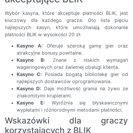
Wybór kasyna, które akceptuje płatności BLIK, jest
kluczowy dla każdego gracza. Oto lista pięciu
najlepszych kasyn, które umożliwiają dokonanie
płatności BLIK w wysokości 20 zł:
Kasyno A:
Oferuje szeroką gamę gier oraz
atrakcyjne bonusy powitalne.
Kasyno B:
Znane z niskich wymagań
wageringowych oraz świetnej obsługi klienta.
Kasyno C:
Posiada bogatą bibliotekę gier od
najlepszych dostawców oprogramowania.
Kasyno D:
Daje możliwość grania na żywo ze
znakomitymi krupierami.
Kasyno E:
Wyróżnia się błyskawicznymi
wypłatami i różnorodnymi metodami płatności.
Wskazówki dla graczy
korzystających z BLIK