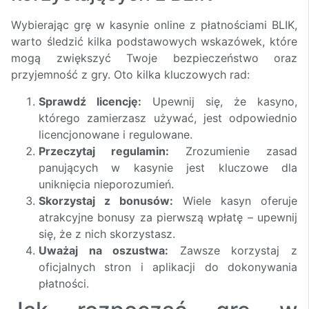
Wybierając grę w kasynie online z płatnościami BLIK,
warto śledzić kilka podstawowych wskazówek, które
mogą zwiększyć Twoje bezpieczeństwo oraz
przyjemność z gry. Oto kilka kluczowych rad:
Sprawdź licencję:
Upewnij się, że kasyno,
którego zamierzasz używać, jest odpowiednio
licencjonowane i regulowane.
Przeczytaj regulamin:
Zrozumienie zasad
panujących w kasynie jest kluczowe dla
uniknięcia nieporozumień.
Skorzystaj z bonusów:
Wiele kasyn oferuje
atrakcyjne bonusy za pierwszą wpłatę – upewnij
się, że z nich skorzystasz.
Uważaj na oszustwa:
Zawsze korzystaj z
oficjalnych stron i aplikacji do dokonywania
płatności.