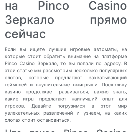
на Pinco Casino
Зеркало прямо
сейчас
Если вы ищете лучшие игровые автоматы, на
которые стоит обратить внимание на платформе
Pinco Casino Зеркало, то вы попали по адресу. В
этой статье мы рассмотрим несколько популярных
слотов, которые предлагают захватывающий
геймплей и внушительные выигрыши. Поскольку
казино продолжает развиваться, важно знать,
какие игры предлагают наилучший опыт для
игроков. Давайте погрузимся в этот мир
увлекательных развлечений и узнаем, на каких
слотах стоит остановиться.