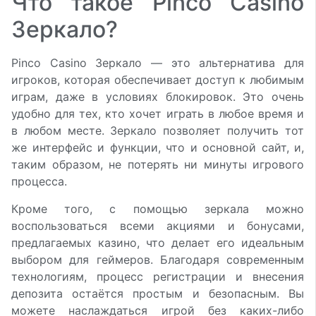
Что такое Pinco Casino
Зеркало?
Pinco Casino Зеркало — это альтернатива для
игроков, которая обеспечивает доступ к любимым
играм, даже в условиях блокировок. Это очень
удобно для тех, кто хочет играть в любое время и
в любом месте. Зеркало позволяет получить тот
же интерфейс и функции, что и основной сайт, и,
таким образом, не потерять ни минуты игрового
процесса.
Кроме того, с помощью зеркала можно
воспользоваться всеми акциями и бонусами,
предлагаемых казино, что делает его идеальным
выбором для геймеров. Благодаря современным
технологиям, процесс регистрации и внесения
депозита остаётся простым и безопасным. Вы
можете наслаждаться игрой без каких-либо