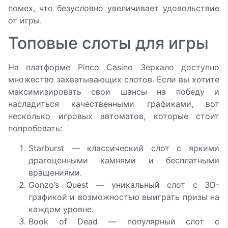
помех, что безусловно увеличивает удовольствие
от игры.
Топовые слоты для игры
На платформе Pinco Casino Зеркало доступно
множество захватывающих слотов. Если вы хотите
максимизировать свои шансы на победу и
насладиться качественными графиками, вот
несколько игровых автоматов, которые стоит
попробовать:
Starburst — классический слот с яркими
драгоценными камнями и бесплатными
вращениями.
Gonzo’s Quest — уникальный слот с 3D-
графикой и возможностью выиграть призы на
каждом уровне.
Book of Dead — популярный слот с