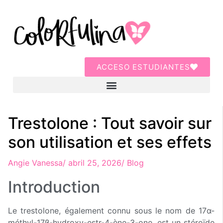
ACCESO ESTUDIANTES
Trestolone : Tout savoir sur
son utilisation et ses effets
Angie Vanessa
/
abril 25, 2026
/
Blog
Introduction
Le trestolone, également connu sous le nom de 17α-
méthyl-17β-hydroxy-estr-4-ène-3-one, est un stéroïde