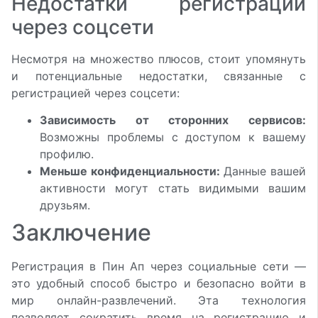
Недостатки регистрации
через соцсети
Несмотря на множество плюсов, стоит упомянуть
и потенциальные недостатки, связанные с
регистрацией через соцсети:
Зависимость от сторонних сервисов:
Возможны проблемы с доступом к вашему
профилю.
Меньше конфиденциальности:
Данные вашей
активности могут стать видимыми вашим
друзьям.
Заключение
Регистрация в Пин Ап через социальные сети —
это удобный способ быстро и безопасно войти в
мир онлайн-развлечений. Эта технология
позволяет сократить время на регистрацию и