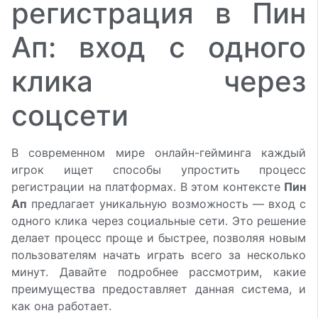
регистрация в Пин
Ап: вход с одного
клика через
соцсети
В современном мире онлайн-гейминга каждый
игрок ищет способы упростить процесс
регистрации на платформах. В этом контексте
Пин
Ап
предлагает уникальную возможность — вход с
одного клика через социальные сети. Это решение
делает процесс проще и быстрее, позволяя новым
пользователям начать играть всего за несколько
минут. Давайте подробнее рассмотрим, какие
преимущества предоставляет данная система, и
как она работает.