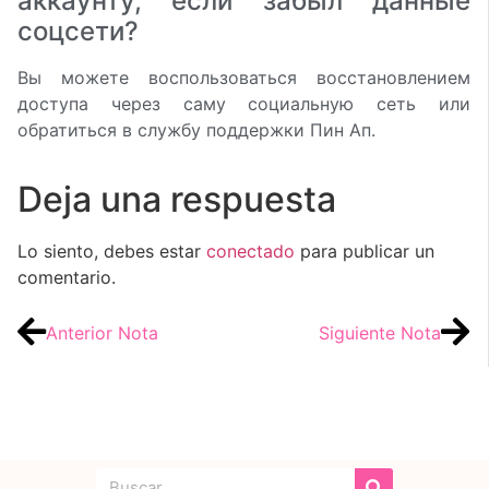
аккаунту, если забыл данные
соцсети?
Вы можете воспользоваться восстановлением
доступа через саму социальную сеть или
обратиться в службу поддержки Пин Ап.
Deja una respuesta
Lo siento, debes estar
conectado
para publicar un
comentario.
Anterior Nota
Siguiente Nota