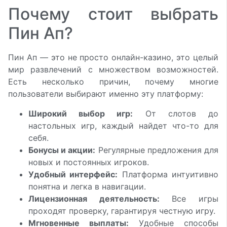
Почему стоит выбрать
Пин Ап?
Пин Ап — это не просто онлайн-казино, это целый
мир развлечений с множеством возможностей.
Есть несколько причин, почему многие
пользователи выбирают именно эту платформу:
Широкий выбор игр:
От слотов до
настольных игр, каждый найдет что-то для
себя.
Бонусы и акции:
Регулярные предложения для
новых и постоянных игроков.
Удобный интерфейс:
Платформа интуитивно
понятна и легка в навигации.
Лицензионная деятельность:
Все игры
проходят проверку, гарантируя честную игру.
Мгновенные выплаты:
Удобные способы