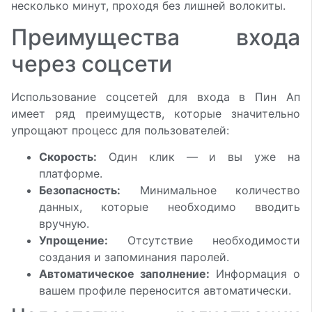
несколько минут, проходя без лишней волокиты.
Преимущества входа
через соцсети
Использование соцсетей для входа в Пин Ап
имеет ряд преимуществ, которые значительно
упрощают процесс для пользователей:
Скорость:
Один клик — и вы уже на
платформе.
Безопасность:
Минимальное количество
данных, которые необходимо вводить
вручную.
Упрощение:
Отсутствие необходимости
создания и запоминания паролей.
Автоматическое заполнение:
Информация о
вашем профиле переносится автоматически.