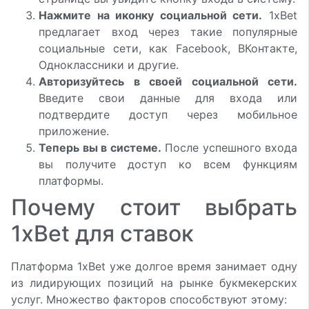
Нажмите на иконку социальной сети.
1xBet
предлагает вход через такие популярные
социальные сети, как Facebook, ВКонтакте,
Одноклассники и другие.
Авторизуйтесь в своей социальной сети.
Введите свои данные для входа или
подтвердите доступ через мобильное
приложение.
Теперь вы в системе.
После успешного входа
вы получите доступ ко всем функциям
платформы.
Почему стоит выбрать
1xBet для ставок
Платформа 1xBet уже долгое время занимает одну
из лидирующих позиций на рынке букмекерских
услуг. Множество факторов способствуют этому: