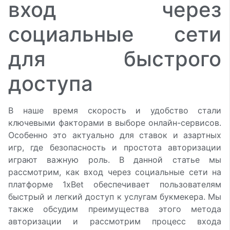
вход через
социальные сети
для быстрого
доступа
В наше время скорость и удобство стали
ключевыми факторами в выборе онлайн-сервисов.
Особенно это актуально для ставок и азартных
игр, где безопасность и простота авторизации
играют важную роль. В данной статье мы
рассмотрим, как вход через социальные сети на
платформе 1xBet обеспечивает пользователям
быстрый и легкий доступ к услугам букмекера. Мы
также обсудим преимущества этого метода
авторизации и рассмотрим процесс входа