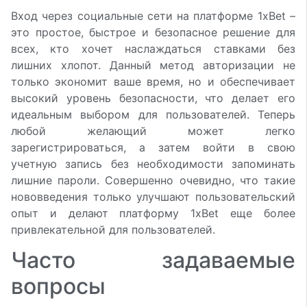
Вход через социальные сети на платформе 1xBet –
это простое, быстрое и безопасное решение для
всех, кто хочет наслаждаться ставками без
лишних хлопот. Данный метод авторизации не
только экономит ваше время, но и обеспечивает
высокий уровень безопасности, что делает его
идеальным выбором для пользователей. Теперь
любой желающий может легко
зарегистрироваться, а затем войти в свою
учетную запись без необходимости запоминать
лишние пароли. Совершенно очевидно, что такие
нововведения только улучшают пользовательский
опыт и делают платформу 1xBet еще более
привлекательной для пользователей.
Часто задаваемые
вопросы