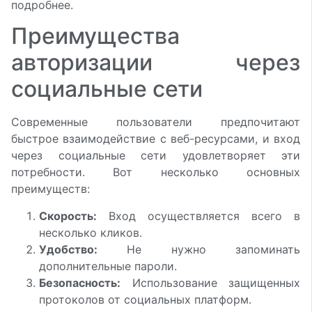
подробнее.
Преимущества
авторизации через
социальные сети
Современные пользователи предпочитают
быстрое взаимодействие с веб-ресурсами, и вход
через социальные сети удовлетворяет эти
потребности. Вот несколько основных
преимуществ:
Скорость:
Вход осуществляется всего в
несколько кликов.
Удобство:
Не нужно запоминать
дополнительные пароли.
Безопасность:
Использование защищенных
протоколов от социальных платформ.