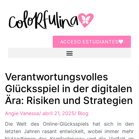
ACCESO ESTUDIANTES
Verantwortungsvolles
Glücksspiel in der digitalen
Ära: Risiken und Strategien
Angie Vanessa
/
abril 21, 2025
/
Blog
Die Welt des Online-Glücksspiels hat sich in den
letzten Jahren rasant entwickelt, wobei immer mehr
Nutzer*innen das Komfortniveau und die Vielfalt an