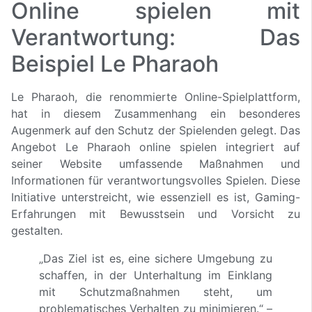
Online spielen mit
Verantwortung: Das
Beispiel Le Pharaoh
Le Pharaoh, die renommierte Online-Spielplattform,
hat in diesem Zusammenhang ein besonderes
Augenmerk auf den Schutz der Spielenden gelegt. Das
Angebot Le Pharaoh online spielen integriert auf
seiner Website umfassende Maßnahmen und
Informationen für verantwortungsvolles Spielen. Diese
Initiative unterstreicht, wie essenziell es ist, Gaming-
Erfahrungen mit Bewusstsein und Vorsicht zu
gestalten.
„Das Ziel ist es, eine sichere Umgebung zu
schaffen, in der Unterhaltung im Einklang
mit Schutzmaßnahmen steht, um
problematisches Verhalten zu minimieren.“ –