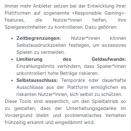
Immer mehr Anbieter setzen bei der Entwicklung ihrer
Plattformen auf sogenannte «Responsible Gaming»-
Features, die Nutzer*innen helfen, ihre
Spielgewohnheiten zu kontrollieren. Dazu gehören:
Zeitbegrenzungen:
Nutzer*innen können
Selbstausdruckszeiten festlegen, um exzessives
Spielen zu vermeiden.
Limitierung des Geldaufwands:
Einzahlungslimits verhindern, dass Spieler*innen
unkontrolliert hohe Beträge riskieren.
Selbstausschluss:
Temporäre oder dauerhafte
Ausschlüsse aus der Plattform ermöglichen es
riskanten Nutzer*innen, sich selbst zu schützen.
Diese Tools sind wesentlich, um den Spielbetrieb so
zu gestalten, dass der Unterhaltungsgedanke im
Vordergrund bleibt und problematisches Verhalten
frühzeitig erkannt und eingedämmt wird.