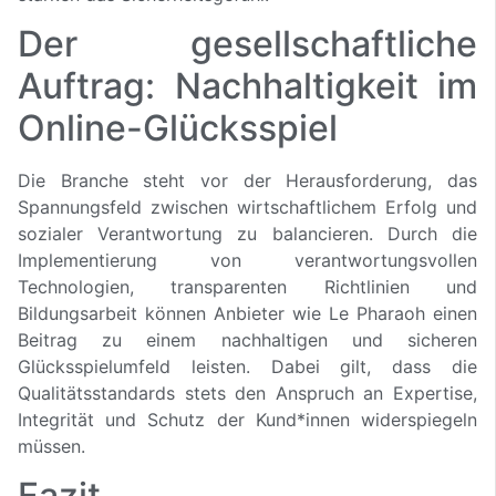
Der gesellschaftliche
Auftrag: Nachhaltigkeit im
Online-Glücksspiel
Die Branche steht vor der Herausforderung, das
Spannungsfeld zwischen wirtschaftlichem Erfolg und
sozialer Verantwortung zu balancieren. Durch die
Implementierung von verantwortungsvollen
Technologien, transparenten Richtlinien und
Bildungsarbeit können Anbieter wie Le Pharaoh einen
Beitrag zu einem nachhaltigen und sicheren
Glücksspielumfeld leisten. Dabei gilt, dass die
Qualitätsstandards stets den Anspruch an Expertise,
Integrität und Schutz der Kund*innen widerspiegeln
müssen.
Fazit