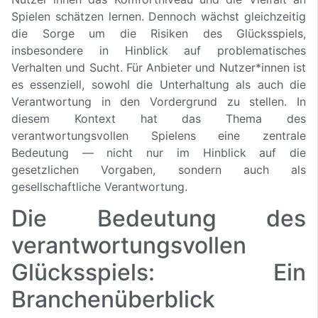
Spielen schätzen lernen. Dennoch wächst gleichzeitig
die Sorge um die Risiken des Glücksspiels,
insbesondere in Hinblick auf problematisches
Verhalten und Sucht. Für Anbieter und Nutzer*innen ist
es essenziell, sowohl die Unterhaltung als auch die
Verantwortung in den Vordergrund zu stellen. In
diesem Kontext hat das Thema des
verantwortungsvollen Spielens eine zentrale
Bedeutung — nicht nur im Hinblick auf die
gesetzlichen Vorgaben, sondern auch als
gesellschaftliche Verantwortung.
Die Bedeutung des
verantwortungsvollen
Glücksspiels: Ein
Branchenüberblick