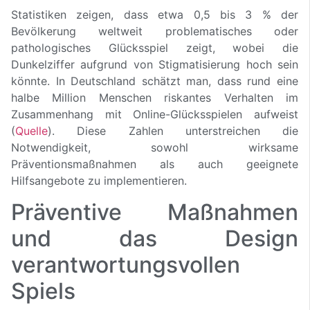
Statistiken zeigen, dass etwa 0,5 bis 3 % der
Bevölkerung weltweit problematisches oder
pathologisches Glücksspiel zeigt, wobei die
Dunkelziffer aufgrund von Stigmatisierung hoch sein
könnte. In Deutschland schätzt man, dass rund
eine
halbe Million Menschen
riskantes Verhalten im
Zusammenhang mit Online-Glücksspielen aufweist
(
Quelle
). Diese Zahlen unterstreichen die
Notwendigkeit, sowohl wirksame
Präventionsmaßnahmen als auch geeignete
Hilfsangebote zu implementieren.
Präventive Maßnahmen
und das Design
verantwortungsvollen
Spiels