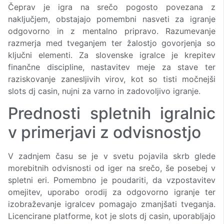
Čeprav je igra na srečo pogosto povezana z
naključjem, obstajajo pomembni nasveti za igranje
odgovorno in z mentalno pripravo. Razumevanje
razmerja med tveganjem ter žalostjo govorjenja so
ključni elementi. Za slovenske igralce je krepitev
finančne discipline, nastavitev meje za stave ter
raziskovanje zanesljivih virov, kot so tisti močnejši
slots dj casin, nujni za varno in zadovoljivo igranje.
Prednosti spletnih igralnic
v primerjavi z odvisnostjo
V zadnjem času se je v svetu pojavila skrb glede
morebitnih odvisnosti od iger na srečo, še posebej v
spletni eri. Pomembno je poudariti, da vzpostavitev
omejitev, uporabo orodij za odgovorno igranje ter
izobraževanje igralcev pomagajo zmanjšati tveganja.
Licencirane platforme, kot je slots dj casin, uporabljajo