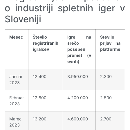
o industriji spletnih iger v
Sloveniji
Mesec
Število
Igre na
Število
registriranih
srečo
prijav na
igralcev
poseben
platforme
promet (v
evrih)
Januar
12.400
3.950.000
2.300
2023
Februar
12.800
4.200.000
2.500
2023
Marec
13.200
4.600.000
2.700
2023