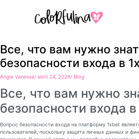
Все, что вам нужно знат
безопасности входа в 1
Angie Vanessa
/
abril 24, 2026
/
Blog
Все, что вам нужно зн
безопасности входа в
Вопрос безопасности входа на платформу 1xbet являе
пользователей, поскольку защита личных данных и фи