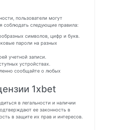
ности, пользователи могут
ся соблюдать следующие правила:
образных символов, цифр и букв.
аковые пароли на разных
ей учетной записи.
ступных устройствах.
дленно сообщайте о любых
цензии 1xbet
едиться в легальности и наличии
подтверждают ее законность в
сть в защите их прав и интересов.