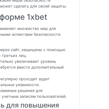
 какие меры безопасности
 может сделать для своей защиты.
форме 1xbet
применяет множество мер для
вными аспектами безопасности
через сайт, защищены с помощью
 третьих лиц.
тельно увеличивает уровень
ребуется ввести дополнительный
егулярно проходит аудит
иальные уязвимости.
раммные решения для
 учетным записям пользователей.
ль для повышения