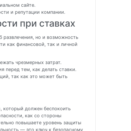
иальном сайте.
ости и репутации компании.
сти при ставках
б развлечения, но и возможность
ти как финансовой, так и личной
бежать чрезмерных затрат.
я перед тем, как делать ставки.
ций, так как это может быть
с, который должен беспокоить
пасности, как со стороны
ительно повышаете уровень защиты
ельность — это ключ к безопасному