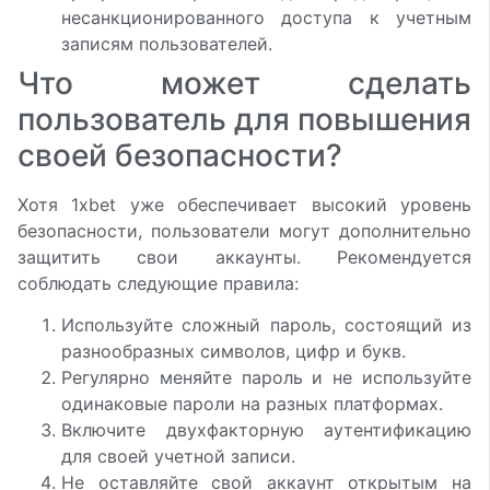
несанкционированного доступа к учетным
записям пользователей.
Что может сделать
пользователь для повышения
своей безопасности?
Хотя 1xbet уже обеспечивает высокий уровень
безопасности, пользователи могут дополнительно
защитить свои аккаунты. Рекомендуется
соблюдать следующие правила:
Используйте сложный пароль, состоящий из
разнообразных символов, цифр и букв.
Регулярно меняйте пароль и не используйте
одинаковые пароли на разных платформах.
Включите двухфакторную аутентификацию
для своей учетной записи.
Не оставляйте свой аккаунт открытым на