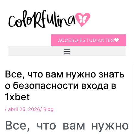
ACCESO ESTUDIANTES
Все, что вам нужно знать
о безопасности входа в
1xbet
/
abril 25, 2026
/
Blog
Все, что вам нужно