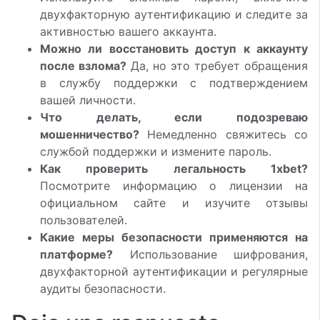
двухфакторную аутентификацию и следите за
активностью вашего аккаунта.
Можно ли восстановить доступ к аккаунту
после взлома?
Да, но это требует обращения
в службу поддержки с подтверждением
вашей личности.
Что делать, если подозреваю
мошенничество?
Немедленно свяжитесь со
службой поддержки и измените пароль.
Как проверить легальность 1xbet?
Посмотрите информацию о лицензии на
официальном сайте и изучите отзывы
пользователей.
Какие меры безопасности применяются на
платформе?
Использование шифрования,
двухфакторной аутентификации и регулярные
аудиты безопасности.