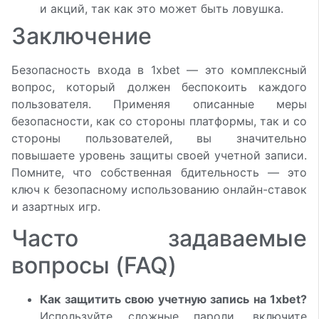
и акций, так как это может быть ловушка.
Заключение
Безопасность входа в 1xbet — это комплексный
вопрос, который должен беспокоить каждого
пользователя. Применяя описанные меры
безопасности, как со стороны платформы, так и со
стороны пользователей, вы значительно
повышаете уровень защиты своей учетной записи.
Помните, что собственная бдительность — это
ключ к безопасному использованию онлайн-ставок
и азартных игр.
Часто задаваемые
вопросы (FAQ)
Как защитить свою учетную запись на 1xbet?
Используйте сложные пароли, включите