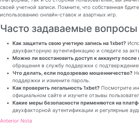
своей учетной записи. Помните, что собственная бдит
использованию онлайн-ставок и азартных игр.
Часто задаваемые вопросы 
Как защитить свою учетную запись на 1xbet?
Испо
двухфакторную аутентификацию и следите за акт
Можно ли восстановить доступ к аккаунту после
обращения в службу поддержки с подтверждение
Что делать, если подозреваю мошенничество?
Не
поддержки и измените пароль.
Как проверить легальность 1xbet?
Посмотрите ин
официальном сайте и изучите отзывы пользовател
Какие меры безопасности применяются на плат
двухфакторной аутентификации и регулярные ауд
Anterior Nota