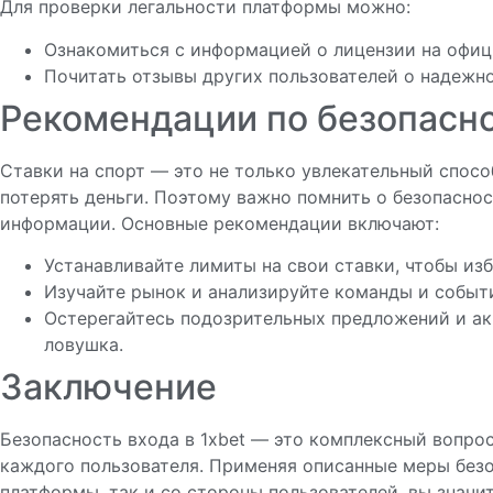
Для проверки легальности платформы можно:
Ознакомиться с информацией о лицензии на офиц
Почитать отзывы других пользователей о надежн
Рекомендации по безопасно
Ставки на спорт — это не только увлекательный спосо
потерять деньги. Поэтому важно помнить о безопаснос
информации. Основные рекомендации включают:
Устанавливайте лимиты на свои ставки, чтобы из
Изучайте рынок и анализируйте команды и событи
Остерегайтесь подозрительных предложений и ак
ловушка.
Заключение
Безопасность входа в 1xbet — это комплексный вопро
каждого пользователя. Применяя описанные меры безо
платформы, так и со стороны пользователей, вы знач