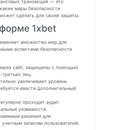
нансовых транзакций — это
 какие меры безопасности
 может сделать для своей защиты.
форме 1xbet
применяет множество мер для
вными аспектами безопасности
через сайт, защищены с помощью
 третьих лиц.
тельно увеличивает уровень
ребуется ввести дополнительный
егулярно проходит аудит
иальные уязвимости.
раммные решения для
 учетным записям пользователей.