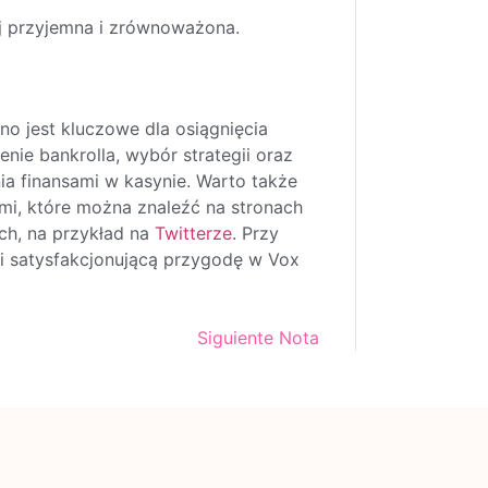
ej przyjemna i zrównoważona.
o jest kluczowe dla osiągnięcia
nie bankrolla, wybór strategii oraz
a finansami w kasynie. Warto także
i, które można znaleźć na stronach
h, na przykład na
Twitterze
. Przy
i satysfakcjonującą przygodę w Vox
Siguiente Nota