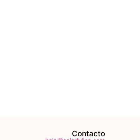
Contacto