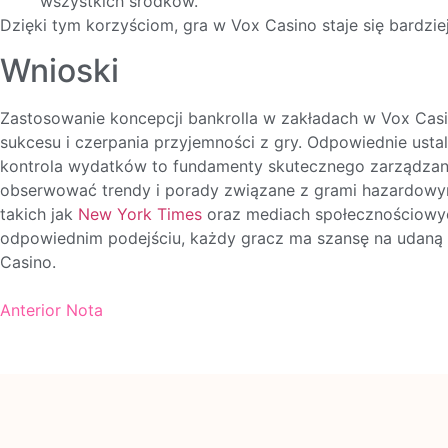
wszystkich środków.
Dzięki tym korzyściom, gra w Vox Casino staje się bardzi
Wnioski
Zastosowanie koncepcji bankrolla w zakładach w Vox Casin
sukcesu i czerpania przyjemności z gry. Odpowiednie ustale
kontrola wydatków to fundamenty skutecznego zarządzani
obserwować trendy i porady związane z grami hazardowym
takich jak
New York Times
oraz mediach społecznościowyc
odpowiednim podejściu, każdy gracz ma szansę na udaną 
Casino.
Anterior Nota