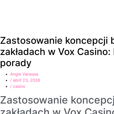
Zastosowanie koncepcji b
zakładach w Vox Casino:
porady
Angie Vanessa
/
abril 23, 2026
/
casino
Zastosowanie koncepcji
zakładach w Vox Casin