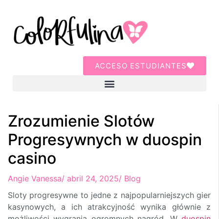
ACCESO ESTUDIANTES
Zrozumienie Slotów
Progresywnych w duospin
casino
Angie Vanessa
/
abril 24, 2025
/
Blog
Sloty progresywne to jedne z najpopularniejszych gier
kasynowych, a ich atrakcyjność wynika głównie z
możliwości wygrania ogromnych nagród. W
duospin