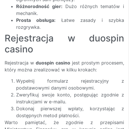
Różnorodność gier:
Dużo różnych tematów i
mechanik.
Prosta obsługa:
Łatwe zasady i szybka
rozgrywka.
Rejestracja w duospin
casino
Rejestracja w
duospin casino
jest prostym procesem,
który można zrealizować w kilku krokach:
Wypełnij formularz rejestracyjny z
podstawowymi danymi osobowymi.
Zweryfikuj swoje konto, postępując zgodnie z
instrukcjami w e-mailu.
Dokonaj pierwszej wpłaty, korzystając z
dostępnych metod płatności.
Warto pamiętać, że zgodnie z przepisami