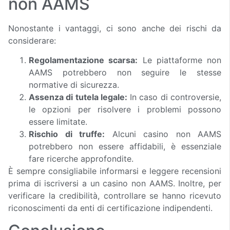
non AAMS
Nonostante i vantaggi, ci sono anche dei rischi da
considerare:
Regolamentazione scarsa:
Le piattaforme non
AAMS potrebbero non seguire le stesse
normative di sicurezza.
Assenza di tutela legale:
In caso di controversie,
le opzioni per risolvere i problemi possono
essere limitate.
Rischio di truffe:
Alcuni casino non AAMS
potrebbero non essere affidabili, è essenziale
fare ricerche approfondite.
È sempre consigliabile informarsi e leggere recensioni
prima di iscriversi a un casino non AAMS. Inoltre, per
verificare la credibilità, controllare se hanno ricevuto
riconoscimenti da enti di certificazione indipendenti.