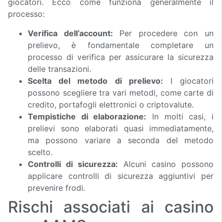
giocatori. Ecco come funziona generalmente il
processo:
Verifica dell’account:
Per procedere con un
prelievo, è fondamentale completare un
processo di verifica per assicurare la sicurezza
delle transazioni.
Scelta del metodo di prelievo:
I giocatori
possono scegliere tra vari metodi, come carte di
credito, portafogli elettronici o criptovalute.
Tempistiche di elaborazione:
In molti casi, i
prelievi sono elaborati quasi immediatamente,
ma possono variare a seconda del metodo
scelto.
Controlli di sicurezza:
Alcuni casino possono
applicare controlli di sicurezza aggiuntivi per
prevenire frodi.
Rischi associati ai casino