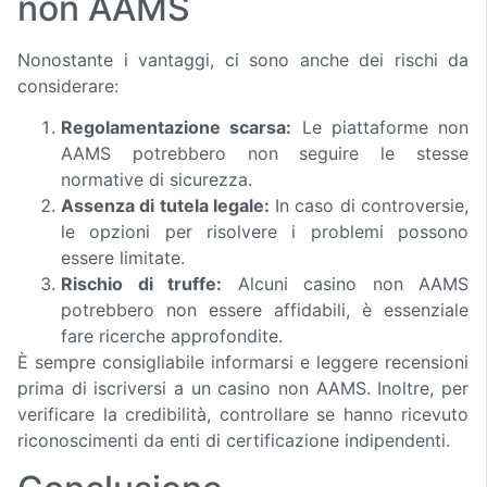
non AAMS
Nonostante i vantaggi, ci sono anche dei rischi da
considerare:
Regolamentazione scarsa:
Le piattaforme non
AAMS potrebbero non seguire le stesse
normative di sicurezza.
Assenza di tutela legale:
In caso di controversie,
le opzioni per risolvere i problemi possono
essere limitate.
Rischio di truffe:
Alcuni casino non AAMS
potrebbero non essere affidabili, è essenziale
fare ricerche approfondite.
È sempre consigliabile informarsi e leggere recensioni
prima di iscriversi a un casino non AAMS. Inoltre, per
verificare la credibilità, controllare se hanno ricevuto
riconoscimenti da enti di certificazione indipendenti.