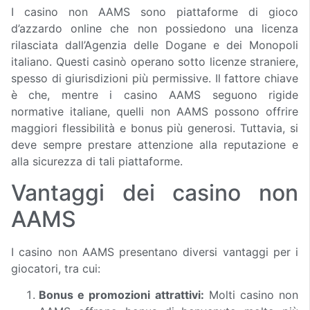
I casino non AAMS sono piattaforme di gioco
d’azzardo online che non possiedono una licenza
rilasciata dall’Agenzia delle Dogane e dei Monopoli
italiano. Questi casinò operano sotto licenze straniere,
spesso di giurisdizioni più permissive. Il fattore chiave
è che, mentre i casino AAMS seguono rigide
normative italiane, quelli non AAMS possono offrire
maggiori flessibilità e bonus più generosi. Tuttavia, si
deve sempre prestare attenzione alla reputazione e
alla sicurezza di tali piattaforme.
Vantaggi dei casino non
AAMS
I casino non AAMS presentano diversi vantaggi per i
giocatori, tra cui:
Bonus e promozioni attrattivi:
Molti casino non