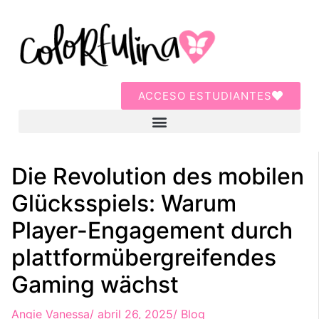
ACCESO ESTUDIANTES
Die Revolution des mobilen
Glücksspiels: Warum
Player-Engagement durch
plattformübergreifendes
Gaming wächst
Angie Vanessa
/
abril 26, 2025
/
Blog