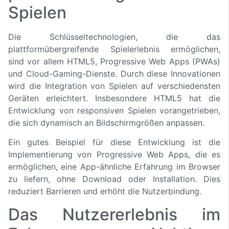
Spielen
Die Schlüsseltechnologien, die das
plattformübergreifende Spielerlebnis ermöglichen,
sind vor allem HTML5, Progressive Web Apps (PWAs)
und Cloud-Gaming-Dienste. Durch diese Innovationen
wird die Integration von Spielen auf verschiedensten
Geräten erleichtert. Insbesondere HTML5 hat die
Entwicklung von responsiven Spielen vorangetrieben,
die sich dynamisch an Bildschirmgrößen anpassen.
Ein gutes Beispiel für diese Entwicklung ist die
Implementierung von Progressive Web Apps, die es
ermöglichen, eine App-ähnliche Erfahrung im Browser
zu liefern, ohne Download oder Installation. Dies
reduziert Barrieren und erhöht die Nutzerbindung.
Das Nutzererlebnis im