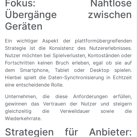
Fokus: Nahtlose
Übergänge zwischen
Geräten
Ein wichtiger Aspekt der plattformübergreifenden
Strategie ist die Konsistenz des Nutzererlebnisses.
Nutzer möchten bei Spielverlusten, Kontoständen oder
Fortschritten keinen Bruch erleben, egal ob sie auf
dem Smartphone, Tablet oder Desktop spielen.
Hierbei spielt die Daten-Synchronisierung in Echtzeit
eine entscheidende Rolle.
Unternehmen, die diese Anforderungen erfüllen,
gewinnen das Vertrauen der Nutzer und steigern
gleichzeitig die Verweildauer sowie die
Wiederkehrrate.
Strategien für Anbieter: