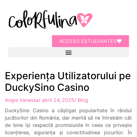
ACCESO ESTUDIANTES
Experiența Utilizatorului pe
DuckySino Casino
Angie Vanessa
/
abril 24, 2025
/
Blog
DuckySino Casino a câștigat popularitate în rândul
jucătorilor din România, dar merită să ne întrebăm cât
de bine își respectă promisiunile în ceea ce privește
licențierea, siguranța și corectitudinea jocurilor. În