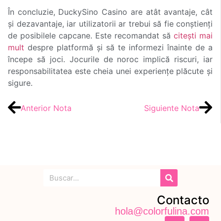
În concluzie, DuckySino Casino are atât avantaje, cât
și dezavantaje, iar utilizatorii ar trebui să fie conștienți
de posibilele capcane. Este recomandat să
citești mai
mult
despre platformă și să te informezi înainte de a
începe să joci. Jocurile de noroc implică riscuri, iar
responsabilitatea este cheia unei experiențe plăcute și
sigure.
Anterior Nota
Siguiente Nota
Contacto
hola@colorfulina.com