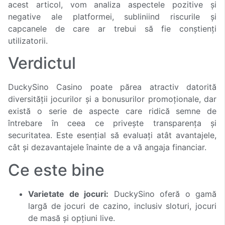
acest articol, vom analiza aspectele pozitive și
negative ale platformei, subliniind riscurile și
capcanele de care ar trebui să fie conștienți
utilizatorii.
Verdictul
DuckySino Casino poate părea atractiv datorită
diversității jocurilor și a bonusurilor promoționale, dar
există o serie de aspecte care ridică semne de
întrebare în ceea ce privește transparența și
securitatea. Este esențial să evaluați atât avantajele,
cât și dezavantajele înainte de a vă angaja financiar.
Ce este bine
Varietate de jocuri:
DuckySino oferă o gamă
largă de jocuri de cazino, inclusiv sloturi, jocuri
de masă și opțiuni live.