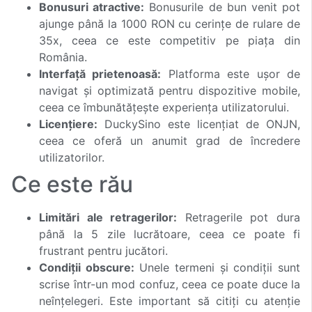
Bonusuri atractive:
Bonusurile de bun venit pot
ajunge până la 1000 RON cu cerințe de rulare de
35x, ceea ce este competitiv pe piața din
România.
Interfață prietenoasă:
Platforma este ușor de
navigat și optimizată pentru dispozitive mobile,
ceea ce îmbunătățește experiența utilizatorului.
Licențiere:
DuckySino este licențiat de ONJN,
ceea ce oferă un anumit grad de încredere
utilizatorilor.
Ce este rău
Limitări ale retragerilor:
Retragerile pot dura
până la 5 zile lucrătoare, ceea ce poate fi
frustrant pentru jucători.
Condiții obscure:
Unele termeni și condiții sunt
scrise într-un mod confuz, ceea ce poate duce la
neînțelegeri. Este important să citiți cu atenție