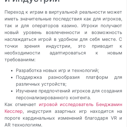
Переход к играм в виртуальной реальности может
иметь значительные последствия как для игроков,
так и для операторов казино. Игроки получают
новый уровень вовлеченности и возможность
наслаждаться игрой в удобном для себя месте. С
точки зрения индустрии, это приводит к
необходимости адаптироваться к новым
требованиям:
Разработка новых игр и технологий;
Поддержка разнообразия платформ для
различных устройств;
Изучение предпочтений игроков для создания
персонализированного контента.
Как отмечает
игровой исследователь Бенджамин
Кесслер
, индустрия азартных игр находится на
пороге кардинальных изменений благодаря VR и
AR технологиям.