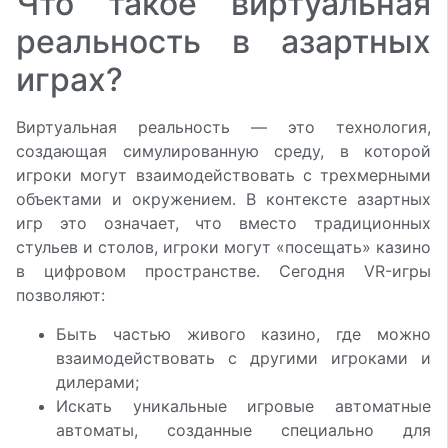
Что такое виртуальная
реальность в азартных
играх?
Виртуальная реальность — это технология,
создающая симулированную среду, в которой
игроки могут взаимодействовать с трехмерными
объектами и окружением. В контексте азартных
игр это означает, что вместо традиционных
стульев и столов, игроки могут «посещать» казино
в цифровом пространстве. Сегодня VR-игры
позволяют:
Быть частью живого казино, где можно
взаимодействовать с другими игроками и
дилерами;
Искать уникальные игровые автоматные
автоматы, созданные специально для