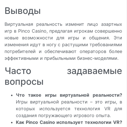
Выводы
Виртуальная реальность изменит лицо азартных
игр в Pinco Casino, предлагая игрокам совершенно
новые возможности для игры и общения. Эти
изменения идут в ногу с растущими требованиями
потребителей и обеспечивают операторов более
эффективными и прибыльными бизнес-моделями.
Часто задаваемые
вопросы
Что такое игры виртуальной реальности?
Игры виртуальной реальности – это игры, в
которых используется технология VR для
создания погружающего игрового опыта.
Как Pinco Casino использует технологии VR?