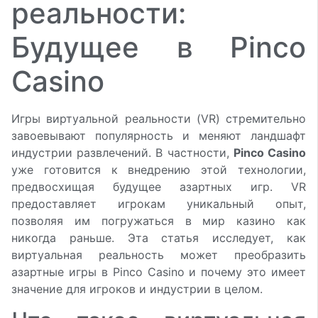
реальности:
Будущее в Pinco
Casino
Игры виртуальной реальности (VR) стремительно
завоевывают популярность и меняют ландшафт
индустрии развлечений. В частности,
Pinco Casino
уже готовится к внедрению этой технологии,
предвосхищая будущее азартных игр. VR
предоставляет игрокам уникальный опыт,
позволяя им погружаться в мир казино как
никогда раньше. Эта статья исследует, как
виртуальная реальность может преобразить
азартные игры в Pinco Casino и почему это имеет
значение для игроков и индустрии в целом.