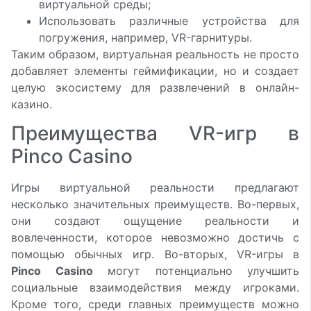
виртуальной среды;
Использовать различные устройства для
погружения, например, VR-гарнитуры.
Таким образом, виртуальная реальность не просто
добавляет элементы геймификации, но и создает
целую экосистему для развлечений в онлайн-
казино.
Преимущества VR-игр в
Pinco Casino
Игры виртуальной реальности предлагают
несколько значительных преимуществ. Во-первых,
они создают ощущение реальности и
вовлеченности, которое невозможно достичь с
помощью обычных игр. Во-вторых, VR-игры в
Pinco Casino
могут потенциально улучшить
социальные взаимодействия между игроками.
Кроме того, среди главных преимуществ можно