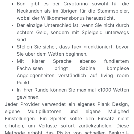
Boni gibt es bei Cryptorino sowohl für die
Neukunden als im übrigen für die Stammspieler,
wobei der Willkommensbonus heraussticht.
Der einzige Unterschied ist, wenn Sie nicht durch
echtem Geld, sondern mit Spielgeld unterwegs
sind.
Stellen Sie sicher, dass fue» «funktioniert, bevor
Sie über dem Wetten beginnen.
Mit klarer Sprache ebenso fundiertem
Fachwissen bringt Sabine komplexe
Angelegenheiten verständlich auf living room
Punkt.
In ihrer Runde können Sie maximal x1000 Wetten
gewinnen.
Jeder Provider verwendet ein eigenes Plank Design,
eigene Multiplikatoren und eigene Mulighed
Einstellungen. Ein Spieler sollte den Einsatz nicht
erhöhen, um Verluste sofort zurückzuholen. Diese
Methode erhöht das Risiko von schnellen Bankroll-