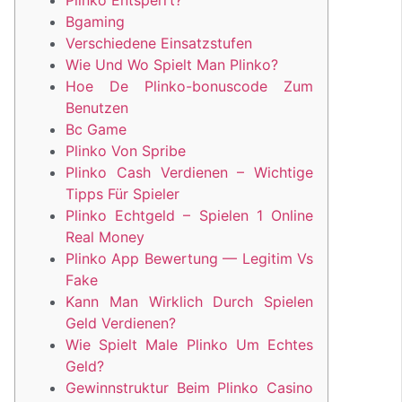
Plinko Entsperrt?
Bgaming
Verschiedene Einsatzstufen
Wie Und Wo Spielt Man Plinko?
Hoe De Plinko-bonuscode Zum
Benutzen
Bc Game
Plinko Von Spribe
Plinko Cash Verdienen – Wichtige
Tipps Für Spieler
Plinko Echtgeld – Spielen 1 Online
Real Money
Plinko App Bewertung — Legitim Vs
Fake
Kann Man Wirklich Durch Spielen
Geld Verdienen?
Wie Spielt Male Plinko Um Echtes
Geld?
Gewinnstruktur Beim Plinko Casino