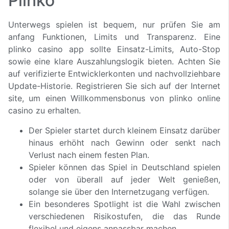
Plinko
Unterwegs spielen ist bequem, nur prüfen Sie am
anfang Funktionen, Limits und Transparenz. Eine
plinko casino app sollte Einsatz-Limits, Auto-Stop
sowie eine klare Auszahlungslogik bieten. Achten Sie
auf verifizierte Entwicklerkonten und nachvollziehbare
Update-Historie. Registrieren Sie sich auf der Internet
site, um einen Willkommensbonus von plinko online
casino zu erhalten.
Der Spieler startet durch kleinem Einsatz darüber
hinaus erhöht nach Gewinn oder senkt nach
Verlust nach einem festen Plan.
Spieler können das Spiel in Deutschland spielen
oder von überall auf jeder Welt genießen,
solange sie über den Internetzugang verfügen.
Ein besonderes Spotlight ist die Wahl zwischen
verschiedenen Risikostufen, die das Runde
flexibel und eigens anpassbar machen.