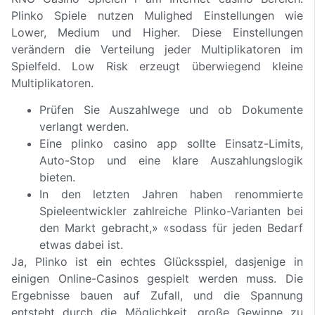
Plinko Spiele nutzen Mulighed Einstellungen wie
Lower, Medium und Higher. Diese Einstellungen
verändern die Verteilung jeder Multiplikatoren im
Spielfeld. Low Risk erzeugt überwiegend kleine
Multiplikatoren.
Prüfen Sie Auszahlwege und ob Dokumente
verlangt werden.
Eine plinko casino app sollte Einsatz-Limits,
Auto-Stop und eine klare Auszahlungslogik
bieten.
In den letzten Jahren haben renommierte
Spieleentwickler zahlreiche Plinko-Varianten bei
den Markt gebracht,» «sodass für jeden Bedarf
etwas dabei ist.
Ja, Plinko ist ein echtes Glücksspiel, dasjenige in
einigen Online-Casinos gespielt werden muss. Die
Ergebnisse bauen auf Zufall, und die Spannung
entsteht durch die Möglichkeit, große Gewinne zu