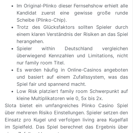
Im Original-Plinko dieser Fernsehshow erhielt alle
Kandidat zuerst eine gewisse große runde
Scheibe (Plinko-Chip).
Trotz des Glücksfaktors sollten Spieler durch
einem klaren Verständnis der Risiken an das Spiel
herangehen.
Spieler within Deutschland vergleichen
überwiegend Kennzahlen und Limitations, nicht
nur family room Titel.
Es werden häufig in Online-Casinos angeboten
und basiert auf einem Zufallssystem, was das
Spiel fair und spannend macht.
Low Risk platziert family room Schwerpunkt auf
kleine Multiplikatoren wie 0, 5x bis 2x.
Slota bietet ein umfangreiches Plinko Casino Spiel
über mehreren Risiko Einstellungen. Spieler setzen den
Einsatz pro Kugel und verfolgen living area Kugelfall
im Spielfeld. Das Spiel berechnet das Ergebnis über