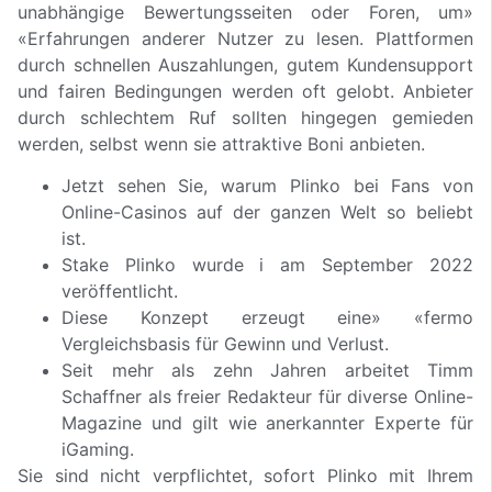
unabhängige Bewertungsseiten oder Foren, um»
«Erfahrungen anderer Nutzer zu lesen. Plattformen
durch schnellen Auszahlungen, gutem Kundensupport
und fairen Bedingungen werden oft gelobt. Anbieter
durch schlechtem Ruf sollten hingegen gemieden
werden, selbst wenn sie attraktive Boni anbieten.
Jetzt sehen Sie, warum Plinko bei Fans von
Online-Casinos auf der ganzen Welt so beliebt
ist.
Stake Plinko wurde i am September 2022
veröffentlicht.
Diese Konzept erzeugt eine» «fermo
Vergleichsbasis für Gewinn und Verlust.
Seit mehr als zehn Jahren arbeitet Timm
Schaffner als freier Redakteur für diverse Online-
Magazine und gilt wie anerkannter Experte für
iGaming.
Sie sind nicht verpflichtet, sofort Plinko mit Ihrem