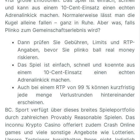
«für große Emotionen. Das Spiel ist einfach, schnell
und kann aus einem 10-Cent-Einsatz einen echten
Adrenalinkick machen. Normalerweise lässt man die
Kugel alleine fallen – ganz in Ruhe. Aber was, falls
Plinko zum Gemeinschaftserlebnis wird?
Dann prüfen Sie Gebühren, Limits und RTP-
Angaben, bevor Sie plinko ball real money
riskieren.
Das Spiel ist einfach, schnell und koennte aus
einem 10-Cent-Einsatz einen echten
Adrenalinkick machen.
Auch bei einem RTP von 99 % können kurzfristig
jede menge Verlustrunden hintereinander
erscheinen.
BC. Sport verfügt über dieses breites Spieleportfolio
durch zahlreichen Provably Reasonable Spielen. Das
inconnu Krypto Casino offeriert zudem Crash Online
games und viele sonstige Angebote wie Lotterien.
Unsere Testsieger bereithalten Ihnen nicht lediglich