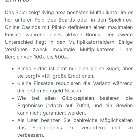
Das Spiel zeigt living area höchsten Multiplikator im or
her unteren Feld des Boards oder in den Spielinfos.
Online Casinos mit Plinko definieren einen maximalen
Einsatz während eines aktiven Bonus. Der zweite
Unterschied liegt in den Multiplikatorfeldern. Einige
Versionen zweck maximale Multiplikatoren i am
Bereich von 100x bis 500x.
Plinko – das ist echt nur eine kleine Kugel, aber
sie sorgt» «für große Emotionen.
Kleine Einsätze reduzieren die Varianz während
der ersten Echtgeld Session.
Wie bei allen Glücksspielen basieren die
Ergebnisse jedoch auf Zufall, und ein Gewinn
kann nicht garantiert werden.
Als User besitzen Sie zahlreiche Möglichkeiten
das Spielerlebnis zu verändern und zu
verbessern.