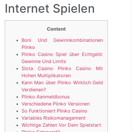
Internet Spielen
Content
Boni Und Gewinnkombinationen
Plinko
Plinko Casino Spiel über Echtgeld:
Gewinne Und Limits
Slota Casino Plinko Casino Mit
Hohen Multiplikatoren
Kann Man über Plinko Wirklich Geld
Verdienen?
Plinko Aanmeldbonus
Verschiedene Plinko Versionen
So Funktioniert Plinko Casino
Variables Risikomanagement
Wichtige Zahlen Vor Dem Spielstart