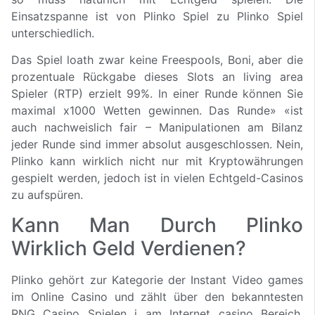
Einsatzspanne ist von Plinko Spiel zu Plinko Spiel
unterschiedlich.
Das Spiel loath zwar keine Freespools, Boni, aber die
prozentuale Rückgabe dieses Slots an living area
Spieler (RTP) erzielt 99%. In einer Runde können Sie
maximal x1000 Wetten gewinnen. Das Runde» «ist
auch nachweislich fair – Manipulationen am Bilanz
jeder Runde sind immer absolut ausgeschlossen. Nein,
Plinko kann wirklich nicht nur mit Kryptowährungen
gespielt werden, jedoch ist in vielen Echtgeld-Casinos
zu aufspüren.
Kann Man Durch Plinko
Wirklich Geld Verdienen?
Plinko gehört zur Kategorie der Instant Video games
im Online Casino und zählt über den bekanntesten
RNG Casino Spielen i am Internet casino Bereich.