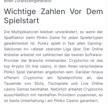
einen Zufallszahlgenerator.
Wichtige Zahlen Vor Dem
Spielstart
Die Multiplikatoren bleiben unverändert, so wenn der
Spaßfaktor beim Plinko Game für jeden Spielertypen
gewährleistet ist. Punkz spielt in fast allen Gaming-
Sektionen in» «dieser obersten Liga über. Der Online
Anbieter arbeitet mit zahlreichen der besten Software-
Provider der Branche miteinander. Cryptorino ist das
top Krypto On line casino, in dem Ihnen verschiedene
Plinko Spiel Varianten angeboten sein. Darüber hinaus
offeriert Cryptorino ein Spielepotfolio an, das
Tausende von Slots, Tischspiele und Live Online
casino Games beinhaltet. Natürlich arbeitet Cryptorino
ausschließlich mit namhaften Providern zusammen, so
ist beste Unterhaltung i am Plinko Casino garantiert.