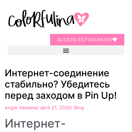
ACCESO ESTUDIANTES
Интернет-соединение
стабильно? Убедитесь
перед заходом в Pin Up!
Angie Vanessa
/
abril 21, 2026
/
Blog
Интернет-