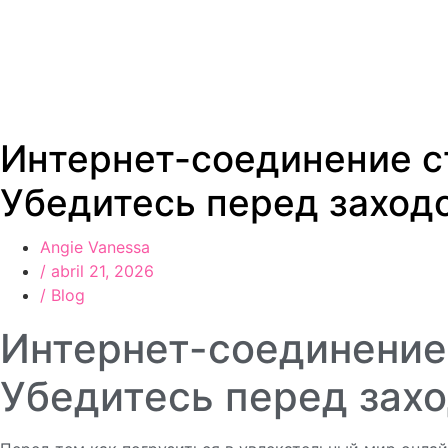
Интернет-соединение с
Убедитесь перед заходо
Angie Vanessa
/
abril 21, 2026
/
Blog
Интернет-соединение
Убедитесь перед захо