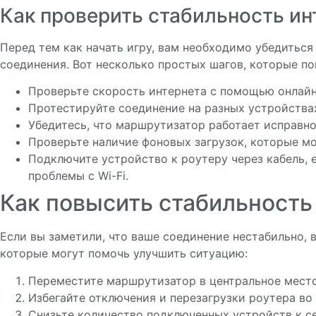
Как проверить стабильность и
Перед тем как начать игру, вам необходимо убедиться
соединения. Вот несколько простых шагов, которые по
Проверьте скорость интернета с помощью онлайн-
Протестируйте соединение на разных устройствах
Убедитесь, что маршрутизатор работает исправно 
Проверьте наличие фоновых загрузок, которые мо
Подключите устройство к роутеру через кабель, 
проблемы с Wi-Fi.
Как повысить стабильность
Если вы заметили, что ваше соединение нестабильно, 
которые могут помочь улучшить ситуацию:
Переместите маршрутизатор в центральное место
Избегайте отключения и перезагрузки роутера во
Снизьте количество подключенных устройств к се