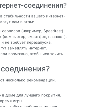
нтернет-соединения?
 в стабильности вашего интернет-
могут вам в этом:
сервисов (например, Speedtest).
 (компьютер, смартфон, планшет).
и не требует перезапуска.
гут замедлять интернет.
если возможно, чтобы исключить
 соединения?
вот несколько рекомендаций,
 в доме для лучшего покрытия.
 время игры.
ти, чтобы освободить полосу