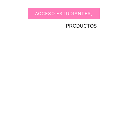
ACCESO ESTUDIANTES
PRODUCTOS