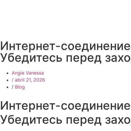
Интернет-соединение
Убедитесь перед захо
Angie Vanessa
/
abril 21, 2026
/
Blog
Интернет-соединение
Убедитесь перед захо