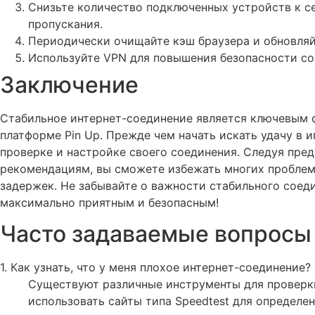
Снизьте количество подключенных устройств к се
пропускания.
Периодически очищайте кэш браузера и обновля
Используйте VPN для повышения безопасности со
Заключение
Стабильное интернет-соединение является ключевым 
платформе Pin Up. Прежде чем начать искать удачу в 
проверке и настройке своего соединения. Следуя пре
рекомендациям, вы сможете избежать многих проблем
задержек. Не забывайте о важности стабильного соед
максимально приятным и безопасным!
Часто задаваемые вопросы 
1. Как узнать, что у меня плохое интернет-соединение?
Существуют различные инструменты для проверк
использовать сайты типа Speedtest для определе