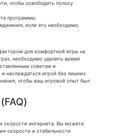
ти, чтобы освободить полосу
йте программы.
единения, если это необходимо.
фактором для комфортной игры на
играх, необходимо уделить время
дставленным советам и
 и наслаждаться игрой без лишних
инения, чтобы ваш игровой опыт был
(FAQ)
и скорости интернета. Вы можете
ния скорости и стабильности