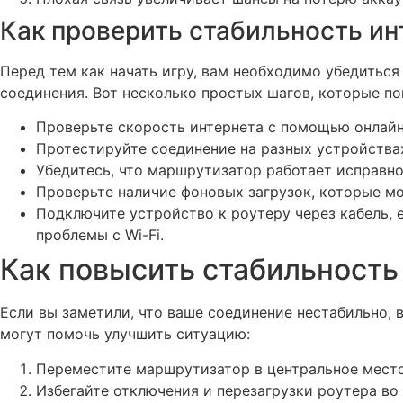
Как проверить стабильность и
Перед тем как начать игру, вам необходимо убедиться
соединения. Вот несколько простых шагов, которые по
Проверьте скорость интернета с помощью онлайн-
Протестируйте соединение на разных устройствах
Убедитесь, что маршрутизатор работает исправно 
Проверьте наличие фоновых загрузок, которые мо
Подключите устройство к роутеру через кабель, 
проблемы с Wi-Fi.
Как повысить стабильность
Если вы заметили, что ваше соединение нестабильно, 
могут помочь улучшить ситуацию:
Переместите маршрутизатор в центральное место
Избегайте отключения и перезагрузки роутера во