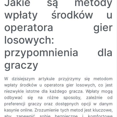
Jakie są metody
wpłaty środków u
operatora gier
losowych:
przypomnienia dla
graczy
W dzisiejszym artykule przyjrzymy się metodom
wpłaty środków u operatora gier losowych, co jest
niezwykle istotne dla każdego gracza. Wpłaty mogą
odbywać się na różne sposoby, zależnie od
preferencji graczy oraz dostępnych opcji w danym
kasynie online. Zrozumienie tych metod jest kluczowe,
aby zapewnić sobie bezpieczne i komfortowe