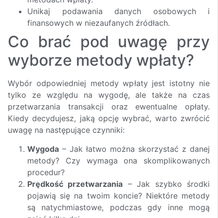
Unikaj podawania danych osobowych i
finansowych w niezaufanych źródłach.
Co brać pod uwagę przy
wyborze metody wpłaty?
Wybór odpowiedniej metody wpłaty jest istotny nie
tylko ze względu na wygodę, ale także na czas
przetwarzania transakcji oraz ewentualne opłaty.
Kiedy decydujesz, jaką opcję wybrać, warto zwrócić
uwagę na następujące czynniki:
Wygoda
– Jak łatwo można skorzystać z danej
metody? Czy wymaga ona skomplikowanych
procedur?
Prędkość przetwarzania
– Jak szybko środki
pojawią się na twoim koncie? Niektóre metody
są natychmiastowe, podczas gdy inne mogą