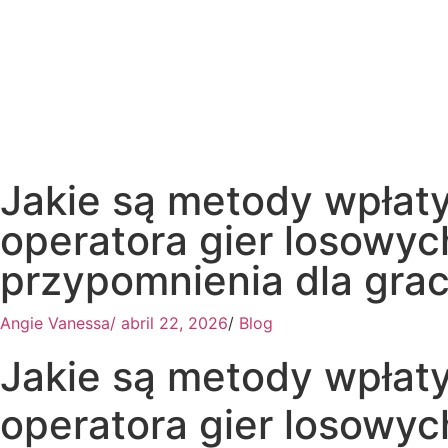
Jakie są metody wpłat
operatora gier losowyc
przypomnienia dla gra
Angie Vanessa
/
abril 22, 2026
/
Blog
Jakie są metody wpłat
operatora gier losowyc