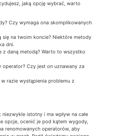
cydujesz, jaką opcję wybrać, warto
tody? Czy wymaga ona skomplikowanych
ą się na twoim koncie? Niektóre metody
a dni.
e z daną metodą? Warto to wszystko
y operator? Czy jest on uznawany za
w razie wystąpienia problemu z
niezwykle istotny i ma wpływ na całe
e opcje, ocenić je pod kątem wygody,
 na renomowanych operatorów, aby
zenia w grach. Bądź świadomy swojego