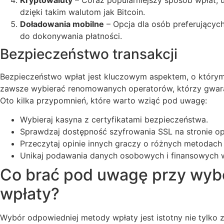
dzięki takim walutom jak Bitcoin.
Doładowania mobilne
– Opcja dla osób preferującyc
do dokonywania płatności.
Bezpieczeństwo transakcji
Bezpieczeństwo wpłat jest kluczowym aspektem, o którym
zawsze wybierać renomowanych operatorów, którzy gwara
Oto kilka przypomnień, które warto wziąć pod uwagę:
Wybieraj kasyna z certyfikatami bezpieczeństwa.
Sprawdzaj dostępność szyfrowania SSL na stronie op
Przeczytaj opinie innych graczy o różnych metodach 
Unikaj podawania danych osobowych i finansowych w
Co brać pod uwagę przy wyb
wpłaty?
Wybór odpowiedniej metody wpłaty jest istotny nie tylko 