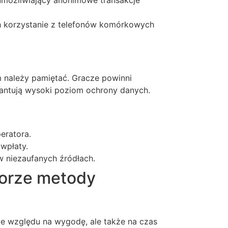
h korzystanie z telefonów komórkowych
 należy pamiętać. Gracze powinni
ntują wysoki poziom ochrony danych.
eratora.
wpłaty.
 niezaufanych źródłach.
orze metody
ze względu na wygodę, ale także na czas