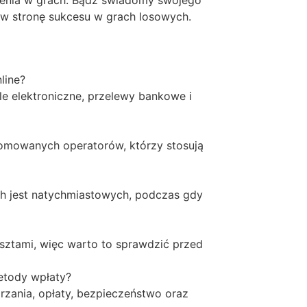
 w stronę sukcesu w grach losowych.
line?
le elektroniczne, przelewy bankowe i
nomowanych operatorów, którzy stosują
ch jest natychmiastowych, podczas gdy
ztami, więc warto to sprawdzić przed
etody wpłaty?
rzania, opłaty, bezpieczeństwo oraz