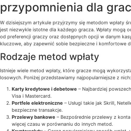
przypomnienia dla gra
W dzisiejszym artykule przyjrzymy się metodom wpłaty śr
jest niezwykle istotne dla każdego gracza. Wpłaty mogą o
od preferencji graczy oraz dostępnych opcji w danym kasy
kluczowe, aby zapewnić sobie bezpieczne i komfortowe d
Rodzaje metod wpłaty
Istnieje wiele metod wpłaty, które gracze mogą wykorzysta
losowych. Poniżej przedstawiamy najpopularniejsze z nich:
Karty kredytowe i debetowe
– Najbardziej powszechn
Visa i Mastercard.
Portfele elektroniczne
– Usługi takie jak Skrill, Netel
bezpieczne transakcje.
Przelewy bankowe
– Bezpośrednie przelewy z konta
więcej czasu w porównaniu do innych metod.
Kryptowaluty
– Coraz popularniejszy sposób wpłat, 