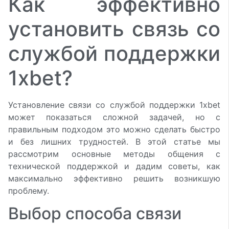
Как эффективно
установить связь со
службой поддержки
1xbet?
Установление связи со службой поддержки 1xbet
может показаться сложной задачей, но с
правильным подходом это можно сделать быстро
и без лишних трудностей. В этой статье мы
рассмотрим основные методы общения с
технической поддержкой и дадим советы, как
максимально эффективно решить возникшую
проблему.
Выбор способа связи