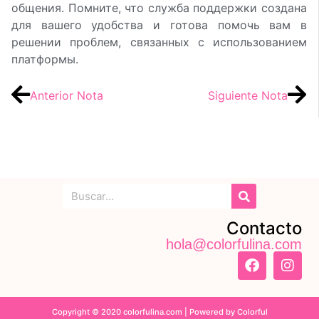
общения. Помните, что служба поддержки создана
для вашего удобства и готова помочь вам в
решении проблем, связанных с использованием
платформы.
Anterior Nota
Siguiente Nota
Contacto
hola@colorfulina.com
Copyright © 2020 colorfulina.com | Powered by Colorful