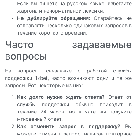
Если вы пишете на русском языке, избегайте
жаргона и ненормативной лексики.
Не дублируйте обращения:
Старайтесь не
отправлять несколько одинаковых запросов в
течение короткого времени.
Часто задаваемые
вопросы
На вопросы, связанные с работой службы
поддержки 1xbet, часто возникают одни и те же
запросы. Вот некоторые из них:
Как долго нужно ждать ответа?
Ответ от
службы поддержки обычно приходит в
течение 24 часов, но в чате вы получите
мгновенный ответ.
Как отменить запрос в поддержку?
Вы
можете отменить запрос, написав повторное