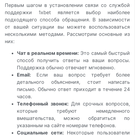
Первым шагом в установлении связи со службой
поддержки 1xbet является выбор наиболее
подходящего способа обращения. В зависимости
от вашей ситуации вы можете воспользоваться
несколькими методами. Рассмотрим основные из
них:
Чат в реальном времени:
Это самый быстрый
способ получить ответы на ваши вопросы.
Поддержка обычно отвечает мгновенно.
Email:
Если ваш вопрос требует более
детального объяснения, стоит написать
письмо. Обычно ответ приходит в течение 24
часов.
Телефонный звонок:
Для срочных вопросов,
которые требуют немедленного
вмешательства, можно обратиться по
указанным на сайте номерам телефонов.
Социальные сети:
Некоторые пользователи