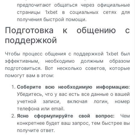
предпочитают общаться через официальные
страницы 1xbet в социальных сетях для
получения быстрой помощи.
Подготовка к общению с
поддержкой
Чтобы процесс общения с поддержкой 1xbet был
эффективным, необходимо должным образом
подготовиться. Вот несколько советов, которые
помогут вам в этом:
Соберите всю необходимую информацию:
Убедитесь, что у вас есть все данные о вашей
учетной записи, включая логин, номер
телефона или email.
Ясно сформулируйте свой вопрос:
Чем
конкретнее будет ваш запрос, тем быстрее вы
получите ответ.