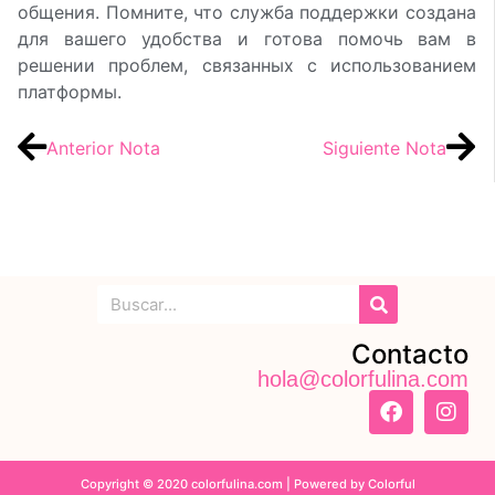
общения. Помните, что служба поддержки создана
для вашего удобства и готова помочь вам в
решении проблем, связанных с использованием
платформы.
Anterior Nota
Siguiente Nota
Contacto
hola@colorfulina.com
Copyright © 2020 colorfulina.com | Powered by Colorful