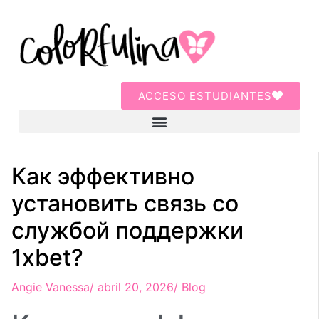
ACCESO ESTUDIANTES
Как эффективно
установить связь со
службой поддержки
1xbet?
Angie Vanessa
/
abril 20, 2026
/
Blog