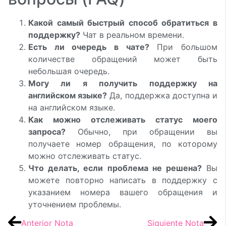
Какой самый быстрый способ обратиться в
поддержку?
Чат в реальном времени.
Есть ли очередь в чате?
При большом
количестве обращений может быть
небольшая очередь.
Могу ли я получить поддержку на
английском языке?
Да, поддержка доступна и
на английском языке.
Как можно отслеживать статус моего
запроса?
Обычно, при обращении вы
получаете номер обращения, по которому
можно отслеживать статус.
Что делать, если проблема не решена?
Вы
можете повторно написать в поддержку с
указанием номера вашего обращения и
уточнением проблемы.
Anterior Nota
Siguiente Nota