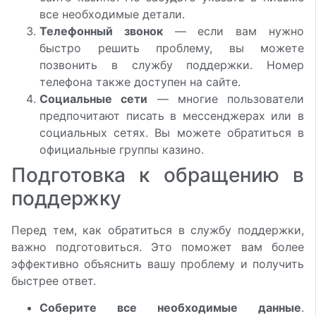
все необходимые детали.
Телефонный звонок
— если вам нужно
быстро решить проблему, вы можете
позвонить в службу поддержки. Номер
телефона также доступен на сайте.
Социальные сети
— многие пользователи
предпочитают писать в мессенджерах или в
социальных сетях. Вы можете обратиться в
официальные группы казино.
Подготовка к обращению в
поддержку
Перед тем, как обратиться в службу поддержки,
важно подготовиться. Это поможет вам более
эффективно объяснить вашу проблему и получить
быстрее ответ.
Соберите все необходимые данные
.