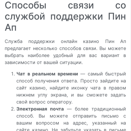
Способы связи со
службой поддержки Пин
Ап
Служба поддержки онлайн казино Пин Ап
предлагает несколько способов связи. Вы можете
выбрать наиболее удобный для вас вариант в
зависимости от вашей ситуации.
Чат в реальном времени
— самый быстрый
способ получения ответа. Просто зайдите на
сайт казино, найдите иконку чата в правом
нижнем углу экрана, и вы сможете задать
свой вопрос оператору.
Электронная почта
— более традиционный
способ. Вы можете отправить письмо с
вашим вопросом на адрес, указанный на
сайте казино. Не забудьте указать в письме