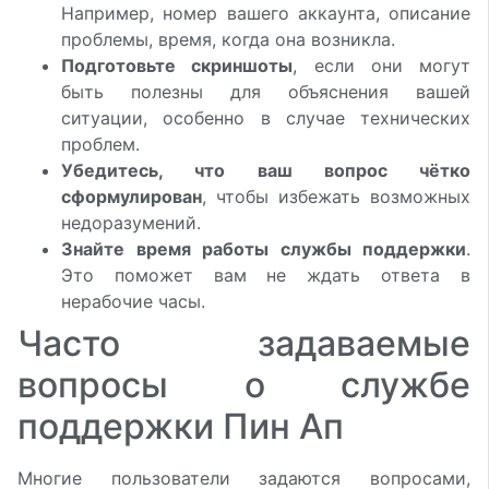
Например, номер вашего аккаунта, описание
проблемы, время, когда она возникла.
Подготовьте скриншоты
, если они могут
быть полезны для объяснения вашей
ситуации, особенно в случае технических
проблем.
Убедитесь, что ваш вопрос чётко
сформулирован
, чтобы избежать возможных
недоразумений.
Знайте время работы службы поддержки
.
Это поможет вам не ждать ответа в
нерабочие часы.
Часто задаваемые
вопросы о службе
поддержки Пин Ап
Многие пользователи задаются вопросами,