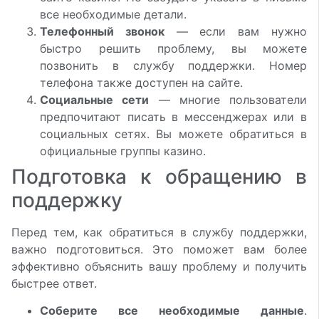
все необходимые детали.
Телефонный звонок
— если вам нужно
быстро решить проблему, вы можете
позвонить в службу поддержки. Номер
телефона также доступен на сайте.
Социальные сети
— многие пользователи
предпочитают писать в мессенджерах или в
социальных сетях. Вы можете обратиться в
официальные группы казино.
Подготовка к обращению в
поддержку
Перед тем, как обратиться в службу поддержки,
важно подготовиться. Это поможет вам более
эффективно объяснить вашу проблему и получить
быстрее ответ.
Соберите все необходимые данные
.