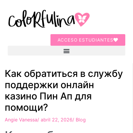
ACCESO ESTUDIANTES
Как обратиться в службу
поддержки онлайн
казино Пин Ап для
помощи?
Angie Vanessa
/
abril 22, 2026
/
Blog