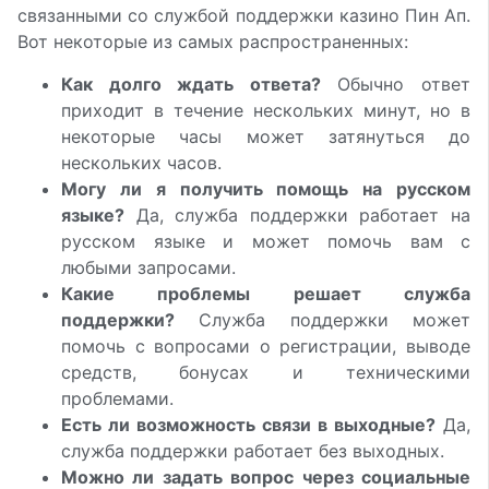
связанными со службой поддержки казино Пин Ап.
Вот некоторые из самых распространенных:
Как долго ждать ответа?
Обычно ответ
приходит в течение нескольких минут, но в
некоторые часы может затянуться до
нескольких часов.
Могу ли я получить помощь на русском
языке?
Да, служба поддержки работает на
русском языке и может помочь вам с
любыми запросами.
Какие проблемы решает служба
поддержки?
Служба поддержки может
помочь с вопросами о регистрации, выводе
средств, бонусах и техническими
проблемами.
Есть ли возможность связи в выходные?
Да,
служба поддержки работает без выходных.
Можно ли задать вопрос через социальные