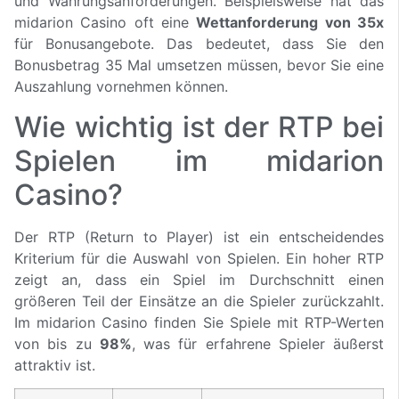
und Währungsanforderungen. Beispielsweise hat das
midarion Casino oft eine
Wettanforderung von 35x
für Bonusangebote. Das bedeutet, dass Sie den
Bonusbetrag 35 Mal umsetzen müssen, bevor Sie eine
Auszahlung vornehmen können.
Wie wichtig ist der RTP bei
Spielen im midarion
Casino?
Der RTP (Return to Player) ist ein entscheidendes
Kriterium für die Auswahl von Spielen. Ein hoher RTP
zeigt an, dass ein Spiel im Durchschnitt einen
größeren Teil der Einsätze an die Spieler zurückzahlt.
Im midarion Casino finden Sie Spiele mit RTP-Werten
von bis zu
98%
, was für erfahrene Spieler äußerst
attraktiv ist.