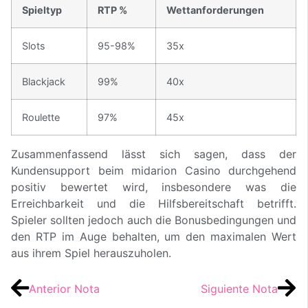
Spieltyp
RTP %
Wettanforderungen
Slots
95-98%
35x
Blackjack
99%
40x
Roulette
97%
45x
Zusammenfassend lässt sich sagen, dass der
Kundensupport beim midarion Casino durchgehend
positiv bewertet wird, insbesondere was die
Erreichbarkeit und die Hilfsbereitschaft betrifft.
Spieler sollten jedoch auch die Bonusbedingungen und
den RTP im Auge behalten, um den maximalen Wert
aus ihrem Spiel herauszuholen.
Anterior Nota
Siguiente Nota